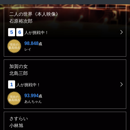
二人の世界《本人映像》
石原裕次郎
5
6
人が挑戦中！
98.848
点
現在の
最高得点
レイ
加賀の女
北島三郎
1
人が挑戦中！
93.994
点
現在の
最高得点
あんちゃん
さすらい
小林旭