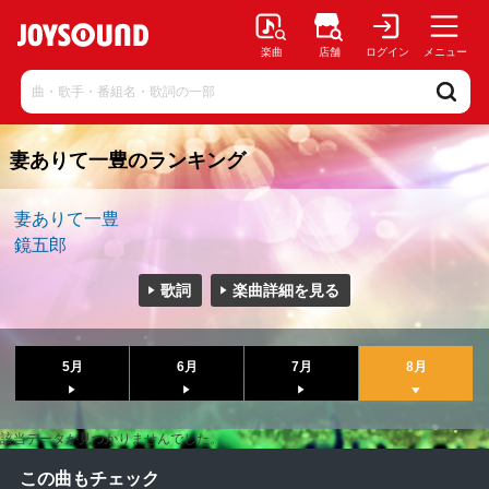
楽曲
店舗
ログイン
メニュー
妻ありて一豊のランキング
妻ありて一豊
鏡五郎
歌詞
楽曲詳細を見る
5月
6月
7月
8月
該当データが見つかりませんでした。
この曲もチェック