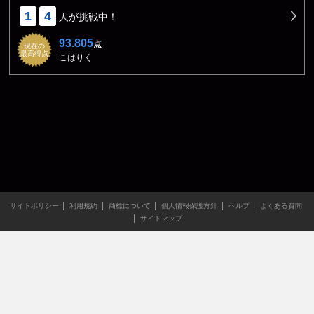
1
4
人が挑戦中！
93.805
点
現在の
最高得点
こはりく
サイトポリシー
利用規約
商標について
個人情報保護方針
ヘルプ
よくある質問
サイトマップ
当サイトのすべての文章や画像などの無断転載・引用を禁じま
す。
Copyright XING INC.All Rights Reserved.