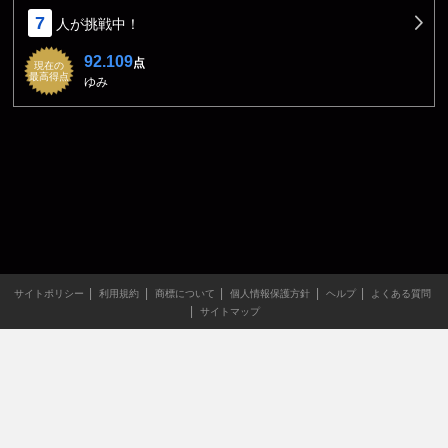
7
人が挑戦中！
92.109
点
現在の
最高得点
ゆみ
サイトポリシー
利用規約
商標について
個人情報保護方針
ヘルプ
よくある質問
サイトマップ
当サイトのすべての文章や画像などの無断転載・引用を禁じま
す。
Copyright XING INC.All Rights Reserved.