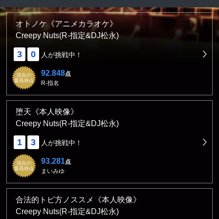
オトノケ《アニメカラオケ》
Creepy Nuts(R-指定&DJ松永)
3
0
人が挑戦中！
92.848
点
現在の
最高得点
R-指名
堕天《本人映像》
Creepy Nuts(R-指定&DJ松永)
1
3
人が挑戦中！
93.281
点
現在の
最高得点
まいみゆ
合法的トビ方ノススメ《本人映像》
Creepy Nuts(R-指定&DJ松永)