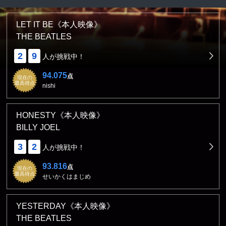
LET IT BE《本人映像》
THE BEATLES
2
9
人が挑戦中！
94.075
点
現在の
最高得点
nishi
HONESTY《本人映像》
BILLY JOEL
3
2
人が挑戦中！
93.816
点
現在の
最高得点
せいかくはまじめ
YESTERDAY《本人映像》
THE BEATLES