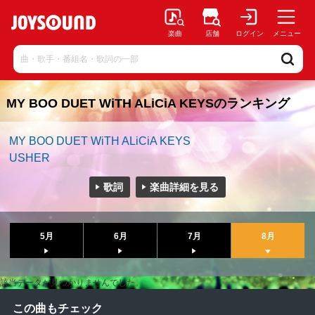
楽曲
店舗
ログイン
メニュー
MY BOO DUET WiTH ALiCiA KEYSのランキング
MY BOO DUET WiTH ALiCiA KEYS
USHER
歌詞
楽曲詳細を見る
5月
6月
7月
8月
該当データが見つかりませんでした。
この曲もチェック