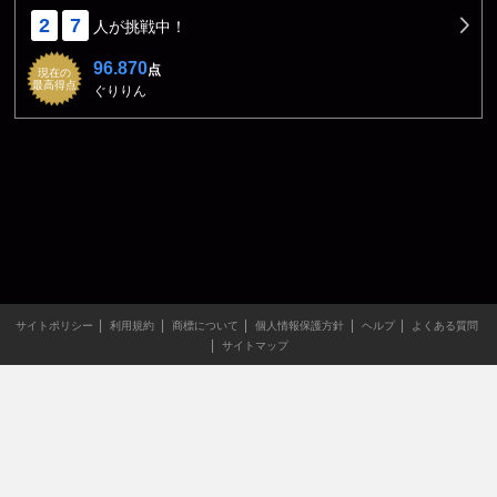
2
7
人が挑戦中！
96.870
点
現在の
最高得点
ぐりりん
サイトポリシー
利用規約
商標について
個人情報保護方針
ヘルプ
よくある質問
サイトマップ
当サイトのすべての文章や画像などの無断転載・引用を禁じま
す。
Copyright XING INC.All Rights Reserved.