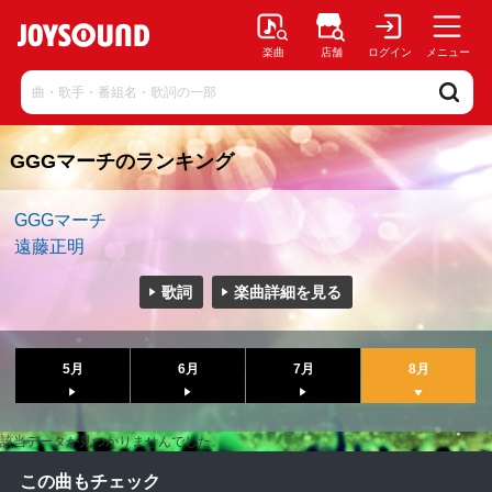
楽曲
店舗
ログイン
メニュー
GGGマーチのランキング
GGGマーチ
遠藤正明
歌詞
楽曲詳細を見る
5月
6月
7月
8月
該当データが見つかりませんでした。
この曲もチェック