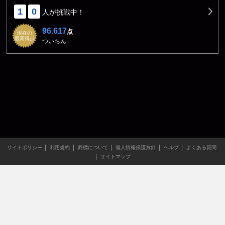
1
0
人が挑戦中！
96.617
点
現在の
最高得点
ついちん
サイトポリシー
利用規約
商標について
個人情報保護方針
ヘルプ
よくある質問
サイトマップ
当サイトのすべての文章や画像などの無断転載・引用を禁じま
す。
Copyright XING INC.All Rights Reserved.