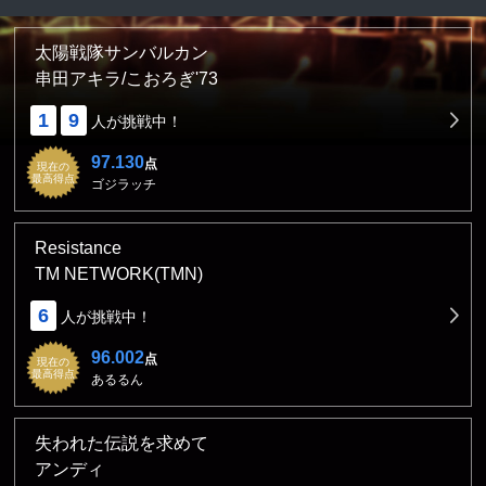
太陽戦隊サンバルカン
串田アキラ/こおろぎ'73
1
9
人が挑戦中！
97.130
点
現在の
最高得点
ゴジラッチ
Resistance
TM NETWORK(TMN)
6
人が挑戦中！
96.002
点
現在の
最高得点
あるるん
失われた伝説を求めて
アンディ