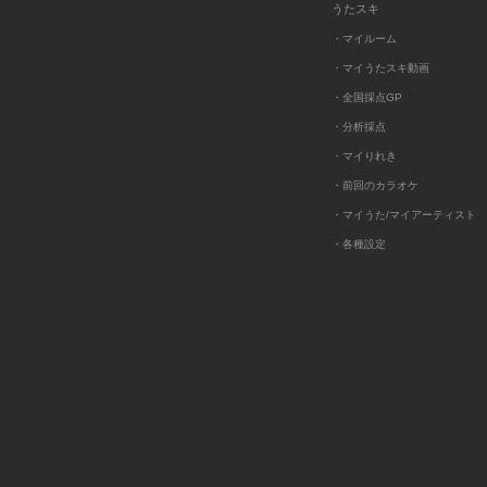
うたスキ
・マイルーム
・マイうたスキ動画
・全国採点GP
・分析採点
・マイりれき
・前回のカラオケ
・マイうた/マイアーティスト
・各種設定