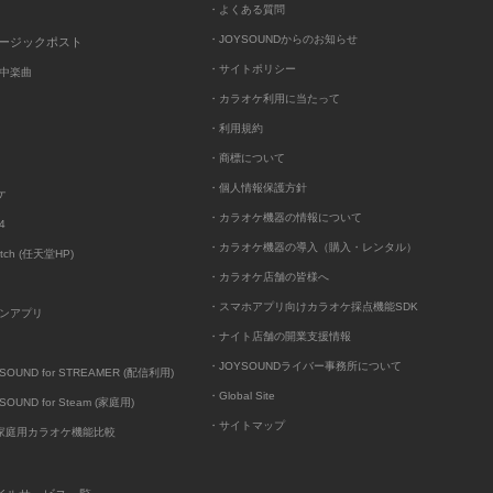
・よくある質問
・JOYSOUNDからのお知らせ
ュージックポスト
・サイトポリシー
中楽曲
・カラオケ利用に当たって
・利用規約
・商標について
・個人情報保護方針
ケ
・カラオケ機器の情報について
4
・カラオケ機器の導入（購入・レンタル）
itch (任天堂HP)
・カラオケ店舗の皆様へ
・スマホアプリ向けカラオケ採点機能SDK
ンアプリ
・ナイト店舗の開業支援情報
・JOYSOUNDライバー事務所について
UND for STREAMER (配信利用)
・Global Site
UND for Steam (家庭用)
・サイトマップ
D家庭用カラオケ機能比較