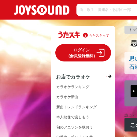
トッ
うたスキって
ログイン
(会員登録無料)
思
石
お店でカラオケ
カラオケランキング
カラオケ新曲
新曲トレンドランキング
該当デ
本人映像で楽しもう
こ
旬のアニソンを歌おう