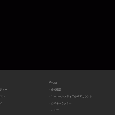
その他
ーティー
・会社概要
ッスン
・ソーシャルメディア公式アカウント
レイ
・公式キャラクター
・ヘルプ