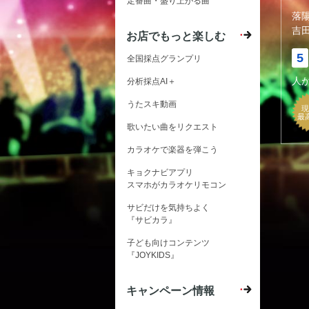
定番曲・盛り上がる曲
落
吉
お店でもっと楽しむ
5
全国採点グランプリ
人
分析採点AI＋
うたスキ動画
現
最
歌いたい曲をリクエスト
カラオケで楽器を弾こう
キョクナビアプリ
スマホがカラオケリモコン
サビだけを気持ちよく
『サビカラ』
子ども向けコンテンツ
『JOYKIDS』
キャンペーン情報