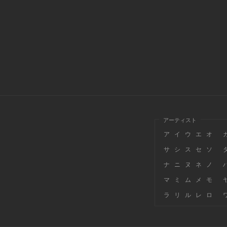
アーティスト
ア
イ
ウ
エ
オ
サ
シ
ス
セ
ソ
ナ
ニ
ヌ
ネ
ノ
マ
ミ
ム
メ
モ
ラ
リ
ル
レ
ロ