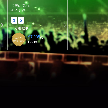
加茂の流れに
かぐや姫
3
5
人が挑戦中！
97.035
点
現在の
最高得点
HAABOH