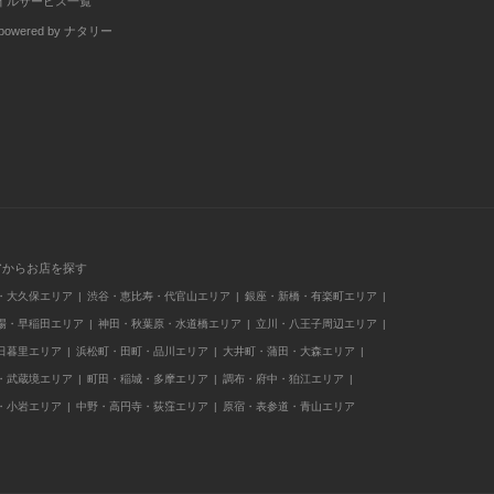
イルサービス一覧
wered by ナタリー
アからお店を探す
・大久保エリア
渋谷・恵比寿・代官山エリア
銀座・新橋・有楽町エリア
場・早稲田エリア
神田・秋葉原・水道橋エリア
立川・八王子周辺エリア
日暮里エリア
浜松町・田町・品川エリア
大井町・蒲田・大森エリア
・武蔵境エリア
町田・稲城・多摩エリア
調布・府中・狛江エリア
・小岩エリア
中野・高円寺・荻窪エリア
原宿・表参道・青山エリア