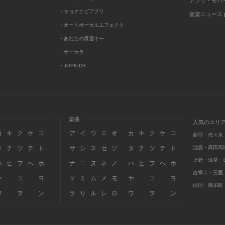
アプリ・モバ
・キョクナビアプリ
音楽ニュース po
・オートボーカルエフェクト
・あなたの最適キー
・サビカラ
・JOYKIDS
楽曲
人気のエリ
カ
キ
ク
ケ
コ
ア
イ
ウ
エ
オ
カ
キ
ク
ケ
コ
新宿・代々木
タ
チ
ツ
テ
ト
サ
シ
ス
セ
ソ
タ
チ
ツ
テ
ト
池袋・高田馬
上野・浅草・
ハ
ヒ
フ
へ
ホ
ナ
ニ
ヌ
ネ
ノ
ハ
ヒ
フ
へ
ホ
吉祥寺・三鷹
ヤ
ユ
ヨ
マ
ミ
ム
メ
モ
ヤ
ユ
ヨ
両国・錦糸町
ワ
ヲ
ン
ラ
リ
ル
レ
ロ
ワ
ヲ
ン