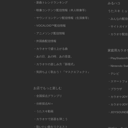
・新曲トレンドランキング
みるハコ
・映像コンテンツ配信情報（本人映像等）
うたスキ ミ
・サウンドコンテンツ配信情報（生演奏等）
・みんなの配信
・VOCALOID™配信情報
・サイトガイド
・アニメソング配信情報
・カラオケ配信
・外国曲配信情報
・カラオケで盛り上がる曲
家庭用カラオ
・あの日、あの時、あの音楽。
・PlayStation®
・カラオケの楽しみ方『新様式』
・Nintendo Sw
・気持ちよく歌おう！『マスクエフェクト』
・テレビ
・スマートフォ
お店でもっと楽しむ
・ブラウザ
・全国採点グランプリ
・カラオケJOYSO
・分析採点AI＋
・カラオケJOYSO
・うたスキ動画
・JOYSOUN
・カラオケで楽器を弾こう
・歌いたい曲をリクエスト