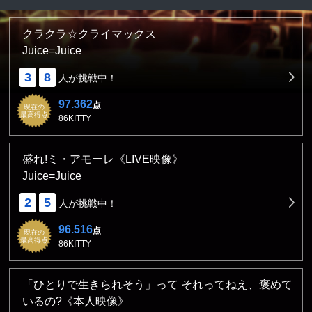
クラクラ☆クライマックス
Juice=Juice
3
8
人が挑戦中！
97.362
点
現在の
最高得点
86KITTY
盛れ!ミ・アモーレ《LIVE映像》
Juice=Juice
2
5
人が挑戦中！
96.516
点
現在の
最高得点
86KITTY
「ひとりで生きられそう」って それってねえ、褒めて
いるの?《本人映像》