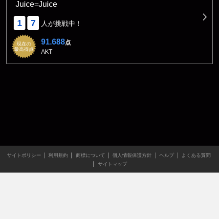
Juice=Juice
1
7
人が挑戦中！
91.688
点
現在の
最高得点
AKT
サイトポリシー
利用規約
商標について
個人情報保護方針
ヘルプ
よくある質問
サイトマップ
当サイトのすべての文章や画像などの無断転載・引用を禁じま
す。
Copyright XING INC.All Rights Reserved.