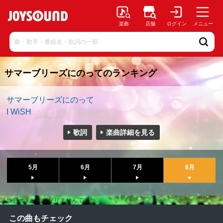
楽曲
店舗
ログイン
メニュー
サマーブリーズにのってのランキング
サマーブリーズにのって
I WiSH
歌詞
楽曲詳細を見る
5月
6月
7月
8月
該当データが見つかりませんでした。
この曲もチェック