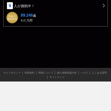
9
人が挑戦中！
89.246
点
現在の
最高得点
わた九郎
サイトポリシー
利用規約
商標について
個人情報保護方針
ヘルプ
よくある質問
サイトマップ
当サイトのすべての文章や画像などの無断転載・引用を禁じま
す。
Copyright XING INC.All Rights Reserved.