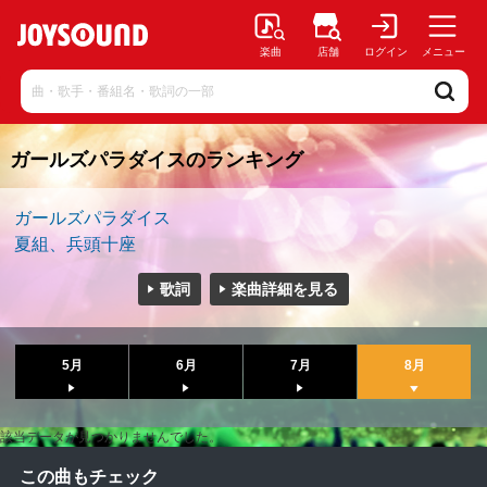
楽曲
店舗
ログイン
メニュー
ガールズパラダイスのランキング
ガールズパラダイス
夏組、兵頭十座
歌詞
楽曲詳細を見る
5月
6月
7月
8月
該当データが見つかりませんでした。
この曲もチェック