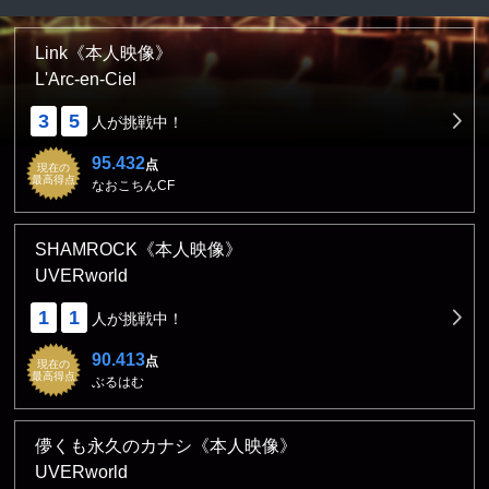
Link《本人映像》
L'Arc-en-Ciel
3
5
人が挑戦中！
95.432
点
現在の
最高得点
なおこちんCF
SHAMROCK《本人映像》
UVERworld
1
1
人が挑戦中！
90.413
点
現在の
最高得点
ぶるはむ
儚くも永久のカナシ《本人映像》
UVERworld