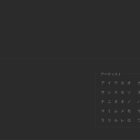
アーティスト
ア
イ
ウ
エ
オ
サ
シ
ス
セ
ソ
ナ
ニ
ヌ
ネ
ノ
マ
ミ
ム
メ
モ
ラ
リ
ル
レ
ロ