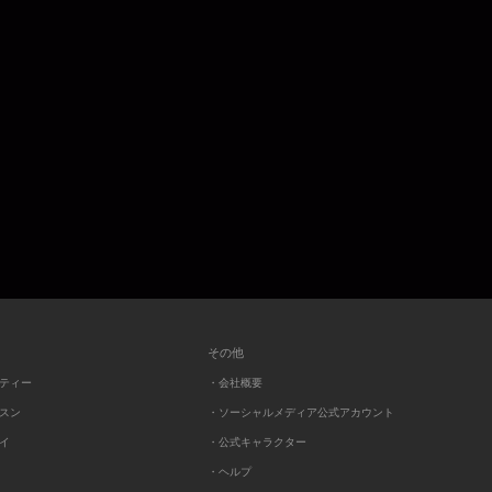
その他
ーティー
・会社概要
ッスン
・ソーシャルメディア公式アカウント
レイ
・公式キャラクター
・ヘルプ