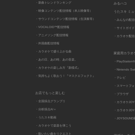
・新曲トレンドランキング
みるハコ
・映像コンテンツ配信情報（本人映像等）
うたスキ ミ
・サウンドコンテンツ配信情報（生演奏等）
・みんなの配信
・VOCALOID™配信情報
・サイトガイド
・アニメソング配信情報
・カラオケ配信
・外国曲配信情報
・カラオケで盛り上がる曲
家庭用カラオ
・あの日、あの時、あの音楽。
・PlayStation®
・カラオケの楽しみ方『新様式』
・Nintendo Sw
・気持ちよく歌おう！『マスクエフェクト』
・テレビ
・スマートフォ
お店でもっと楽しむ
・ブラウザ
・全国採点グランプリ
・カラオケJOYSO
・分析採点AI＋
・カラオケJOYSO
・うたスキ動画
・JOYSOUN
・カラオケで楽器を弾こう
・歌いたい曲をリクエスト