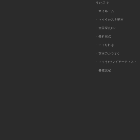
うたスキ
・マイルーム
・マイうたスキ動画
・全国採点GP
・分析採点
・マイりれき
・前回のカラオケ
・マイうた/マイアーティスト
・各種設定