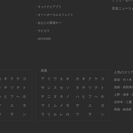
アプリ・モバ
・キョクナビアプリ
音楽ニュース po
・オートボーカルエフェクト
・あなたの最適キー
・サビカラ
・JOYKIDS
楽曲
人気のエリ
カ
キ
ク
ケ
コ
ア
イ
ウ
エ
オ
カ
キ
ク
ケ
コ
新宿・代々木
タ
チ
ツ
テ
ト
サ
シ
ス
セ
ソ
タ
チ
ツ
テ
ト
池袋・高田馬
上野・浅草・
ハ
ヒ
フ
へ
ホ
ナ
ニ
ヌ
ネ
ノ
ハ
ヒ
フ
へ
ホ
吉祥寺・三鷹
ヤ
ユ
ヨ
マ
ミ
ム
メ
モ
ヤ
ユ
ヨ
両国・錦糸町
ワ
ヲ
ン
ラ
リ
ル
レ
ロ
ワ
ヲ
ン