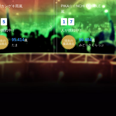
謝カンゲキ雨嵐
PIKA☆☆NCHI DOUBLE
嵐
5
1
7
が挑戦中！
人が挑戦中！
95.414
96.484
点
点
在の
現在の
高得点
最高得点
たま
みど☆さくらっぷ