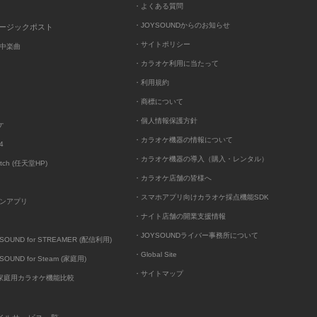
・よくある質問
・JOYSOUNDからのお知らせ
ュージックポスト
・サイトポリシー
中楽曲
・カラオケ利用に当たって
・利用規約
・商標について
・個人情報保護方針
ケ
・カラオケ機器の情報について
4
・カラオケ機器の導入（購入・レンタル）
itch (任天堂HP)
・カラオケ店舗の皆様へ
・スマホアプリ向けカラオケ採点機能SDK
ンアプリ
・ナイト店舗の開業支援情報
・JOYSOUNDライバー事務所について
UND for STREAMER (配信利用)
・Global Site
UND for Steam (家庭用)
・サイトマップ
D家庭用カラオケ機能比較