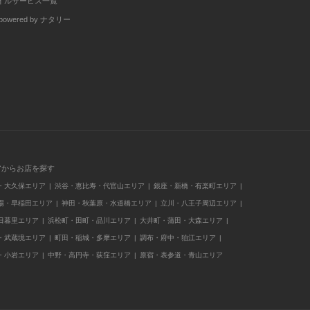
イルサービス一覧
wered by ナタリー
アからお店を探す
・大久保エリア
渋谷・恵比寿・代官山エリア
銀座・新橋・有楽町エリア
場・早稲田エリア
神田・秋葉原・水道橋エリア
立川・八王子周辺エリア
日暮里エリア
浜松町・田町・品川エリア
大井町・蒲田・大森エリア
・武蔵境エリア
町田・稲城・多摩エリア
調布・府中・狛江エリア
・小岩エリア
中野・高円寺・荻窪エリア
原宿・表参道・青山エリア