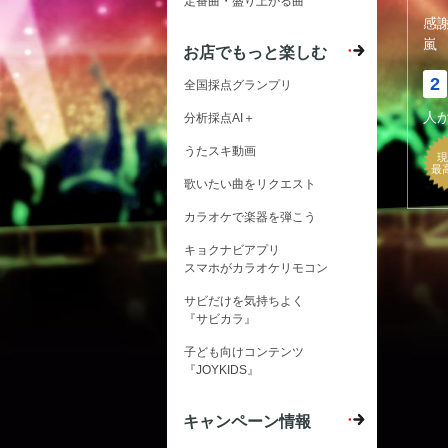
定番曲・盛り上がる曲
感
嵐
お店でもっと楽しむ
2
全国採点グランプリ
人
分析採点AI＋
うたスキ動画
現
最
歌いたい曲をリクエスト
カラオケで楽器を弾こう
キョクナビアプリ
スマホがカラオケリモコン
サビだけを気持ちよく
『サビカラ』
子ども向けコンテンツ
『JOYKIDS』
キャンペーン情報