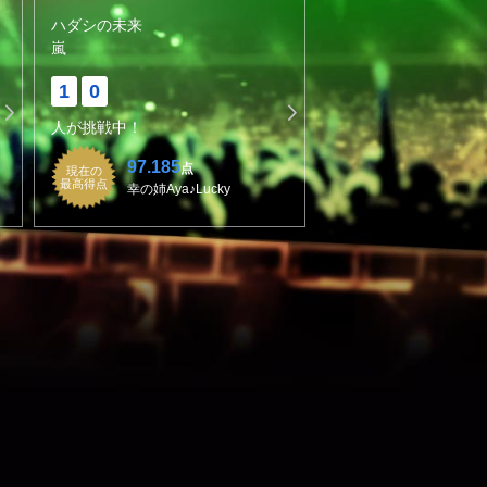
ハダシの未来
嵐
1
0
人が挑戦中！
97.185
点
現在の
最高得点
幸の姉Aya♪Lucky