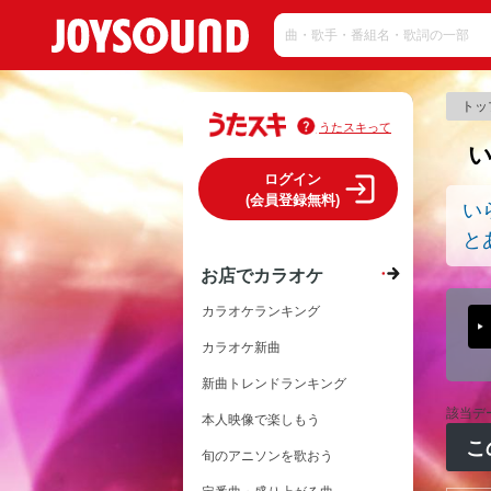
トッ
うたスキって
ログイン
(会員登録無料)
い
と
お店でカラオケ
カラオケランキング
カラオケ新曲
新曲トレンドランキング
該当デ
本人映像で楽しもう
こ
旬のアニソンを歌おう