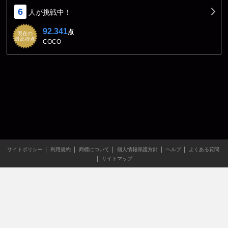
6
人が挑戦中！
92.341
点
現在の
最高得点
COCO
サイトポリシー
利用規約
商標について
個人情報保護方針
ヘルプ
よくある質問
サイトマップ
当サイトのすべての文章や画像などの無断転載・引用を禁じま
す。
Copyright XING INC.All Rights Reserved.