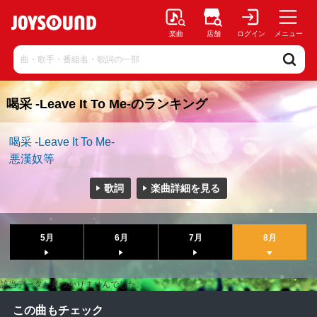
楽曲
店舗
ログイン
メニュー
喝采 -Leave It To Me-のランキング
喝采 -Leave It To Me-
悪漢奴等
歌詞
楽曲詳細を見る
5月
6月
7月
8月
該当データが見つかりませんでした。
この曲もチェック