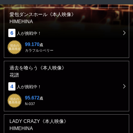
愛包ダンスホール《本人映像》
HIMEHINA
6
人が挑戦中！
99.170
点
現在の
最高得点
カラフル☆ベリー
過去を喰らう《本人映像》
花譜
4
人が挑戦中！
95.672
点
現在の
最高得点
N-037
LADY CRAZY《本人映像》
HIMEHINA