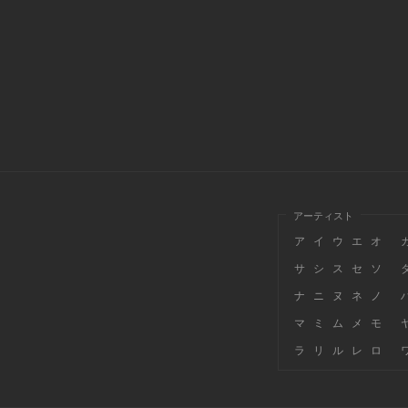
アーティスト
ア
イ
ウ
エ
オ
サ
シ
ス
セ
ソ
ナ
ニ
ヌ
ネ
ノ
マ
ミ
ム
メ
モ
ラ
リ
ル
レ
ロ