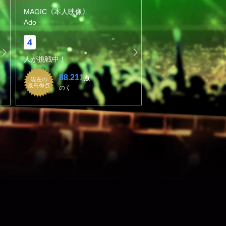
MAGIC《本人映像》
Ado
4
人が挑戦中！
88.211
点
現在の
最高得点
のく