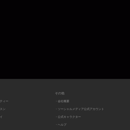
その他
ーティー
・会社概要
ッスン
・ソーシャルメディア公式アカウント
レイ
・公式キャラクター
・ヘルプ