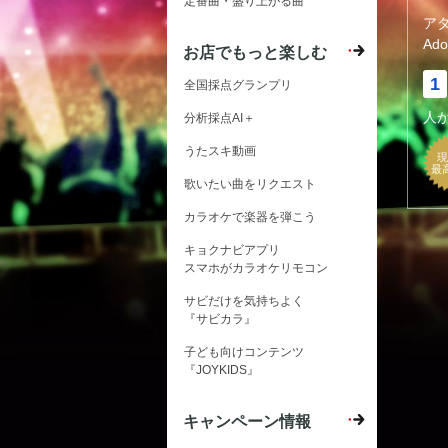
定番曲・盛り上がる曲
ア
Ado
お店でもっと楽しむ
1
全国採点グランプリ
人
分析採点AI＋
うたスキ動画
現
最
歌いたい曲をリクエスト
カラオケで楽器を弾こう
キョクナビアプリ
スマホがカラオケリモコン
サビだけを気持ちよく
『サビカラ』
子ども向けコンテンツ
『JOYKIDS』
キャンペーン情報