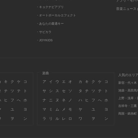
アプリ・モバ
・キョクナビアプリ
音楽ニュース po
・オートボーカルエフェクト
・あなたの最適キー
・サビカラ
・JOYKIDS
楽曲
人気のエリ
カ
キ
ク
ケ
コ
ア
イ
ウ
エ
オ
カ
キ
ク
ケ
コ
新宿・代々木
タ
チ
ツ
テ
ト
サ
シ
ス
セ
ソ
タ
チ
ツ
テ
ト
池袋・高田馬
上野・浅草・
ハ
ヒ
フ
へ
ホ
ナ
ニ
ヌ
ネ
ノ
ハ
ヒ
フ
へ
ホ
吉祥寺・三鷹
ヤ
ユ
ヨ
マ
ミ
ム
メ
モ
ヤ
ユ
ヨ
両国・錦糸町
ワ
ヲ
ン
ラ
リ
ル
レ
ロ
ワ
ヲ
ン