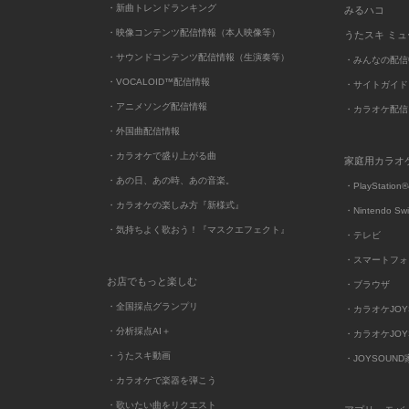
・新曲トレンドランキング
みるハコ
・映像コンテンツ配信情報（本人映像等）
うたスキ ミ
・サウンドコンテンツ配信情報（生演奏等）
・みんなの配信
・VOCALOID™配信情報
・サイトガイド
・アニメソング配信情報
・カラオケ配信
・外国曲配信情報
・カラオケで盛り上がる曲
家庭用カラオ
・あの日、あの時、あの音楽。
・PlayStation®
・カラオケの楽しみ方『新様式』
・Nintendo Sw
・気持ちよく歌おう！『マスクエフェクト』
・テレビ
・スマートフォ
お店でもっと楽しむ
・ブラウザ
・全国採点グランプリ
・カラオケJOYSO
・分析採点AI＋
・カラオケJOYSO
・うたスキ動画
・JOYSOUN
・カラオケで楽器を弾こう
・歌いたい曲をリクエスト