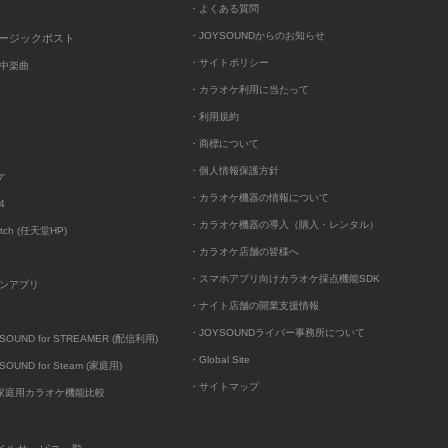
・よくある質問
・JOYSOUNDからのお知らせ
ュージックポスト
・サイトポリシー
中楽曲
・カラオケ利用に当たって
・利用規約
・商標について
・個人情報保護方針
ケ
・カラオケ機器の情報について
4
・カラオケ機器の導入（購入・レンタル）
itch (任天堂HP)
・カラオケ店舗の皆様へ
・スマホアプリ向けカラオケ採点機能SDK
ンアプリ
・ナイト店舗の開業支援情報
・JOYSOUNDライバー事務所について
UND for STREAMER (配信利用)
・Global Site
UND for Steam (家庭用)
・サイトマップ
D家庭用カラオケ機能比較