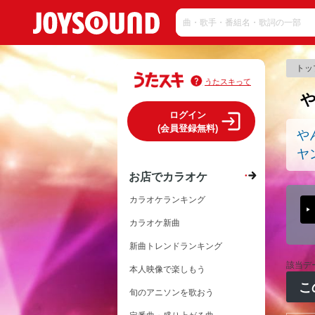
トッ
うたスキって
ログイン
(会員登録無料)
や
ヤ
お店でカラオケ
カラオケランキング
カラオケ新曲
新曲トレンドランキング
該当デ
本人映像で楽しもう
こ
旬のアニソンを歌おう