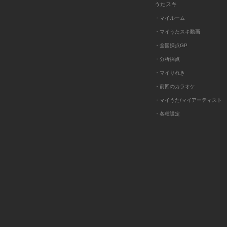
うたスキ
・マイルーム
・マイうたスキ動画
・全国採点GP
・分析採点
・マイりれき
・前回のカラオケ
・マイうた/マイアーティスト
・各種設定