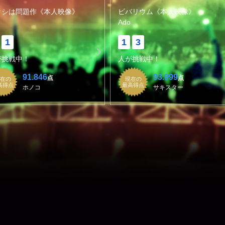
タシは問題作《本人映像》
ビバリウム《本人映像》
Ado
1
1
3
が挑戦中！
人が挑戦中！
91.846
93.999
点
点
在の
現在の
高得点
最高得点
ホノコ
サキスター