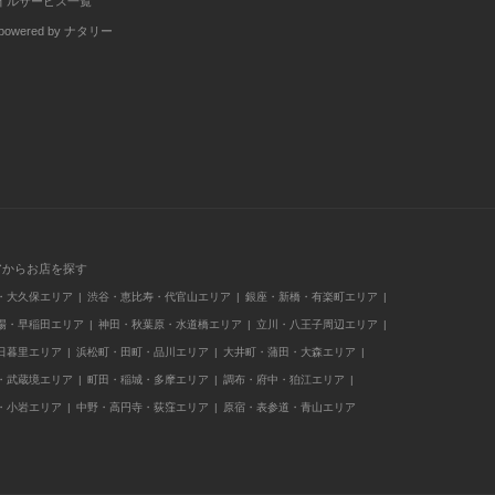
イルサービス一覧
wered by ナタリー
アからお店を探す
・大久保エリア
渋谷・恵比寿・代官山エリア
銀座・新橋・有楽町エリア
場・早稲田エリア
神田・秋葉原・水道橋エリア
立川・八王子周辺エリア
日暮里エリア
浜松町・田町・品川エリア
大井町・蒲田・大森エリア
・武蔵境エリア
町田・稲城・多摩エリア
調布・府中・狛江エリア
・小岩エリア
中野・高円寺・荻窪エリア
原宿・表参道・青山エリア