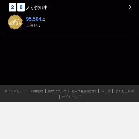
2
8
人が挑戦中！
95.504
点
現在の
最高得点
上等だよ
サイトポリシー
利用規約
商標について
個人情報保護方針
ヘルプ
よくある質問
サイトマップ
当サイトのすべての文章や画像などの無断転載・引用を禁じま
す。
Copyright XING INC.All Rights Reserved.