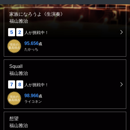
家族になろうよ《生演奏》
福山雅治
5
2
人が挑戦中！
95.656
点
現在の
最高得点
たかっち
Squall
福山雅治
7
8
人が挑戦中！
98.966
点
現在の
最高得点
ライコネン
想望
福山雅治