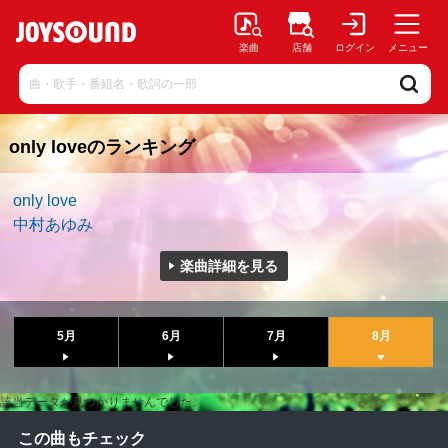
楽曲
店舗
ログイン
メニュー
only loveのランキング
only love
中村あゆみ
楽曲詳細を見る
5月
6月
7月
8月
該当データが見つかりませんでした。
この曲もチェック