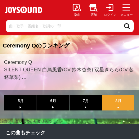
楽曲
店舗
ログイン
メニュー
Ceremony Qのランキング
Ceremony Q
SILENT QUEEN 白鳥風香(CV:鈴木杏奈) 双星きらら(CV:各
務華梨) …
5月
6月
7月
8月
該当データが見つかりませんでした。
この曲もチェック