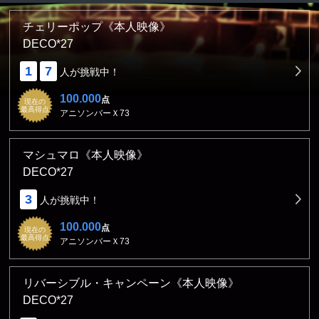
チェリーポップ《本人映像》
DECO*27
1
7
人が挑戦中！
100.000
点
現在の
最高得点
アニソンバーＸ73
マシュマロ《本人映像》
DECO*27
3
人が挑戦中！
100.000
点
現在の
最高得点
アニソンバーＸ73
リバーシブル・キャンペーン《本人映像》
DECO*27