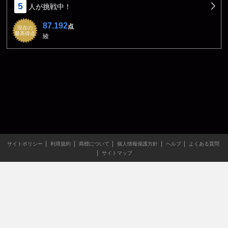
5
人が挑戦中！
87.192
点
現在の
最高得点
綾
サイトポリシー
利用規約
商標について
個人情報保護方針
ヘルプ
よくある質問
サイトマップ
当サイトのすべての文章や画像などの無断転載・引用を禁じま
す。
Copyright XING INC.All Rights Reserved.