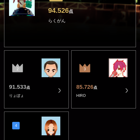
94.526
点
らくがん
2
3
91.533
85.726
点
点
りょぼょ
HIRO
4