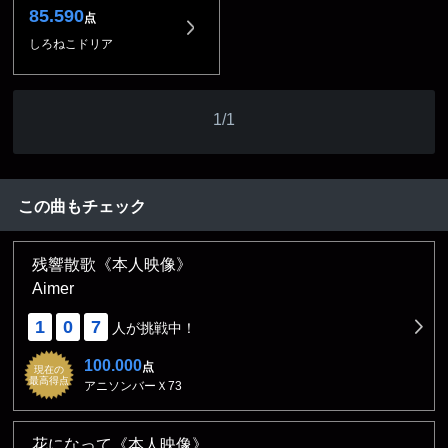
85.590
点
しろねこドリア
1/1
この曲もチェック
残響散歌《本人映像》
Aimer
1
0
7
人が挑戦中！
100.000
点
現在の
最高得点
アニソンバーＸ73
花になって《本人映像》