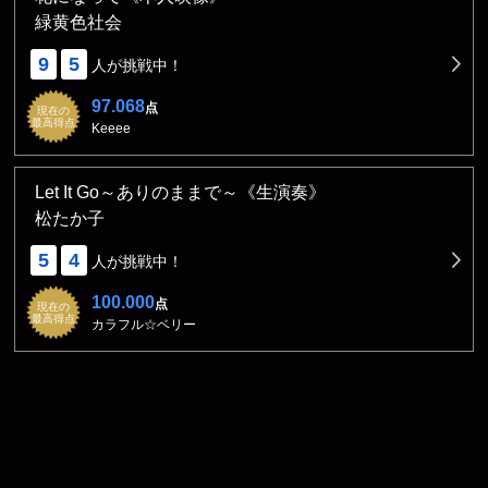
緑黄色社会
9
5
人が挑戦中！
97.068
点
現在の
最高得点
Keeee
Let It Go～ありのままで～《生演奏》
松たか子
5
4
人が挑戦中！
100.000
点
現在の
最高得点
カラフル☆ベリー