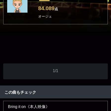
84.089
点
オージェ
1/1
この曲もチェック
Bring it on《本人映像》