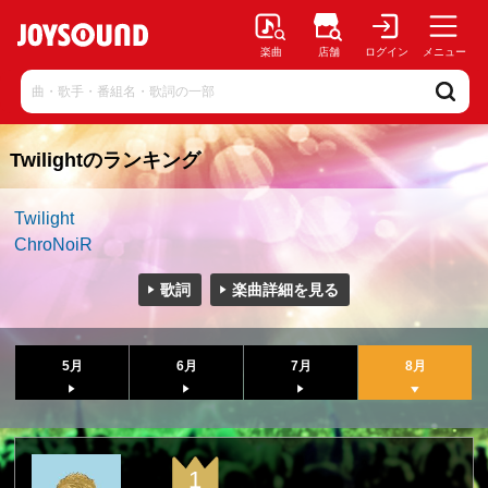
楽曲
店舗
ログイン
メニュー
Twilightのランキング
Twilight
ChroNoiR
歌詞
楽曲詳細を見る
5月
6月
7月
8月
1