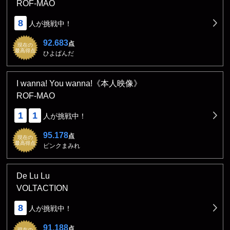
ROF-MAO
8
人が挑戦中！
92.683
点
現在の
最高得点
ひよぱんだ
I wanna! You wanna!《本人映像》
ROF-MAO
1
1
人が挑戦中！
95.178
点
現在の
最高得点
ピンクまみれ
De Lu Lu
VOLTACTION
8
人が挑戦中！
91.188
点
現在の