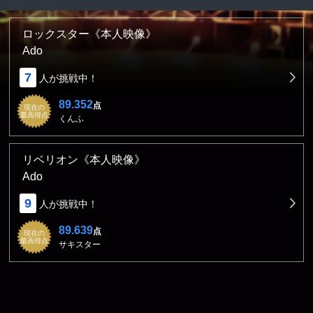
ロックスター《本人映像》
Ado
7
人が挑戦中！
89.352
点
現在の
最高得点
くんふ
リベリオン《本人映像》
Ado
9
人が挑戦中！
89.639
点
現在の
最高得点
サキスター