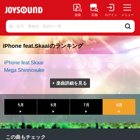
楽曲
店舗
ログイン
メニュー
iPhone feat.Skaaiのランキング
iPhone feat.Skaai
Mega Shinnosuke
楽曲詳細を見る
5月
6月
7月
8月
該当データが見つかりませんでした。
この曲もチェック