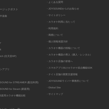
・よくある質問
・JOYSOUNDからのお知らせ
ュージックポスト
・サイトポリシー
中楽曲
・カラオケ利用に当たって
・利用規約
・商標について
・個人情報保護方針
ケ
・カラオケ機器の情報について
4
・カラオケ機器の導入（購入・レンタル）
itch (任天堂HP)
・カラオケ店舗の皆様へ
・スマホアプリ向けカラオケ採点機能SDK
ンアプリ
・ナイト店舗の開業支援情報
・JOYSOUNDライバー事務所について
UND for STREAMER (配信利用)
・Global Site
UND for Steam (家庭用)
・サイトマップ
D家庭用カラオケ機能比較