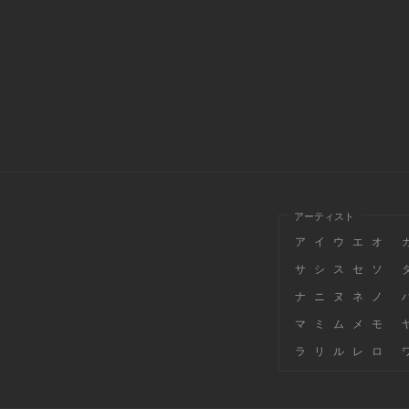
アーティスト
ア
イ
ウ
エ
オ
サ
シ
ス
セ
ソ
ナ
ニ
ヌ
ネ
ノ
マ
ミ
ム
メ
モ
ラ
リ
ル
レ
ロ