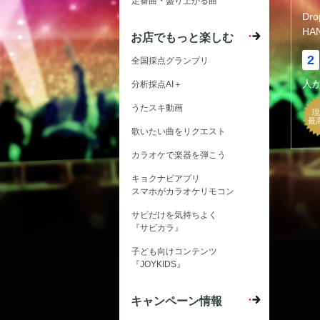
定番曲・盛り上がる曲
Dr
HA
お店でもっと楽しむ
2
全国採点グランプリ
人
分析採点AI＋
うたスキ動画
現
最
歌いたい曲をリクエスト
カラオケで楽器を弾こう
キョクナビアプリ
スマホがカラオケリモコン
サビだけを気持ちよく
『サビカラ』
子ども向けコンテンツ
『JOYKIDS』
キャンペーン情報