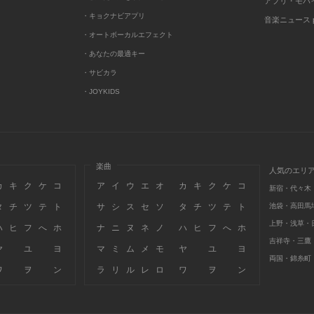
アプリ・モバ
・キョクナビアプリ
音楽ニュース po
・オートボーカルエフェクト
・あなたの最適キー
・サビカラ
・JOYKIDS
楽曲
人気のエリ
カ
キ
ク
ケ
コ
ア
イ
ウ
エ
オ
カ
キ
ク
ケ
コ
新宿・代々木
タ
チ
ツ
テ
ト
サ
シ
ス
セ
ソ
タ
チ
ツ
テ
ト
池袋・高田馬
上野・浅草・
ハ
ヒ
フ
へ
ホ
ナ
ニ
ヌ
ネ
ノ
ハ
ヒ
フ
へ
ホ
吉祥寺・三鷹
ヤ
ユ
ヨ
マ
ミ
ム
メ
モ
ヤ
ユ
ヨ
両国・錦糸町
ワ
ヲ
ン
ラ
リ
ル
レ
ロ
ワ
ヲ
ン