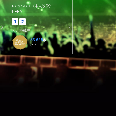
NON STOP《本人映像》
HANA
1
2
人が挑戦中！
83.626
点
現在の
最高得点
ゆに