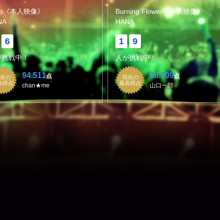
op《本人映像》
Burning Flower《本人映像》
NA
HANA
6
1
9
が挑戦中！
人が挑戦中！
94.511
98.509
点
点
在の
現在の
高得点
最高得点
chan★me
山口一郎