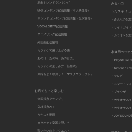
・新曲トレンドランキング
みるハコ
・映像コンテンツ配信情報（本人映像等）
うたスキ ミ
・サウンドコンテンツ配信情報（生演奏等）
・みんなの配信
・VOCALOID™配信情報
・サイトガイド
・アニメソング配信情報
・カラオケ配信
・外国曲配信情報
・カラオケで盛り上がる曲
家庭用カラオ
・あの日、あの時、あの音楽。
・PlayStation®
・カラオケの楽しみ方『新様式』
・Nintendo Sw
・気持ちよく歌おう！『マスクエフェクト』
・テレビ
・スマートフォ
お店でもっと楽しむ
・ブラウザ
・全国採点グランプリ
・カラオケJOYSO
・分析採点AI＋
・カラオケJOYSO
・うたスキ動画
・JOYSOUN
・カラオケで楽器を弾こう
・歌いたい曲をリクエスト