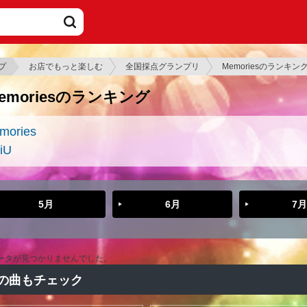
プ
お店でもっと楽しむ
全国採点グランプリ
Memoriesのランキン
emoriesのランキング
mories
iU
5月
6月
7月
ータが見つかりませんでした。
の曲もチェック