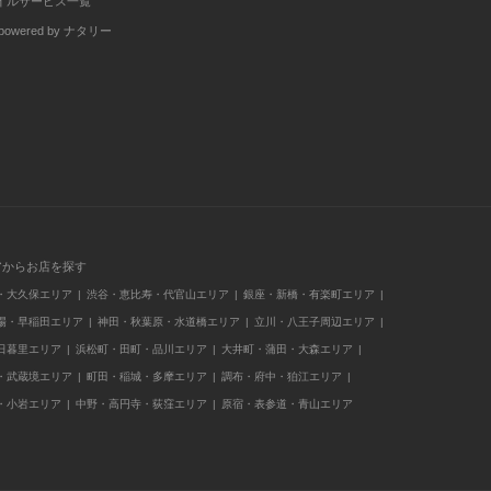
イルサービス一覧
wered by ナタリー
アからお店を探す
・大久保エリア
渋谷・恵比寿・代官山エリア
銀座・新橋・有楽町エリア
場・早稲田エリア
神田・秋葉原・水道橋エリア
立川・八王子周辺エリア
日暮里エリア
浜松町・田町・品川エリア
大井町・蒲田・大森エリア
・武蔵境エリア
町田・稲城・多摩エリア
調布・府中・狛江エリア
・小岩エリア
中野・高円寺・荻窪エリア
原宿・表参道・青山エリア