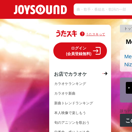
トッ
うたスキって
M
ログイン
(会員登録無料)
Me
Niz
お店でカラオケ
カラオケランキング
カラオケ新曲
新曲トレンドランキング
該当デ
本人映像で楽しもう
こ
旬のアニソンを歌おう