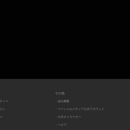
その他
ーティー
・会社概要
ッスン
・ソーシャルメディア公式アカウント
レイ
・公式キャラクター
・ヘルプ