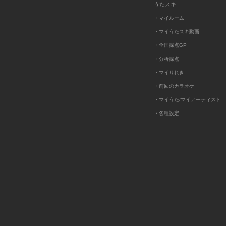
うたスキ
・マイルーム
・マイうたスキ動画
・全国採点GP
・分析採点
・マイりれき
・前回のカラオケ
・マイうた/マイアーティスト
・各種設定