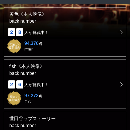
黄色《本人映像》
back number
2
8
人が挑戦中！
94.376
点
現在の
最高得点
rrrrrrr
fish《本人映像》
back number
2
6
人が挑戦中！
97.272
点
現在の
最高得点
こむ
世田谷ラブストーリー
back number