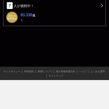
7
人が挑戦中！
93.330
点
現在の
最高得点
ミ
サイトポリシー
利用規約
商標について
個人情報保護方針
ヘルプ
よくある質問
サイトマップ
当サイトのすべての文章や画像などの無断転載・引用を禁じま
す。
Copyright XING INC.All Rights Reserved.