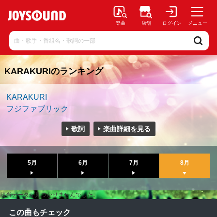
楽曲
店舗
ログイン
メニュー
KARAKURIのランキング
KARAKURI
フジファブリック
歌詞
楽曲詳細を見る
5月
6月
7月
8月
該当データが見つかりませんでした。
この曲もチェック