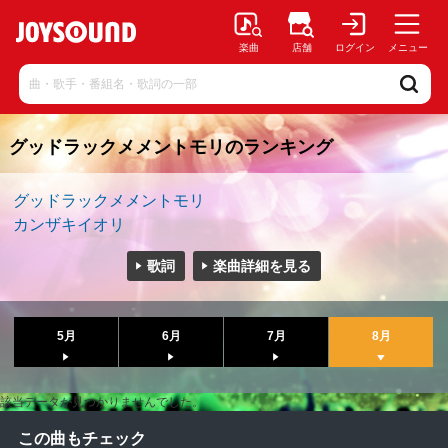
楽曲
店舗
ログイン
メニュー
グッドラックメメントモリのランキング
グッドラックメメントモリ
カンザキイオリ
歌詞
楽曲詳細を見る
5月
6月
7月
8月
該当データが見つかりませんでした。
この曲もチェック