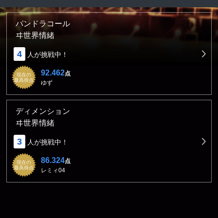
パンドラコール
ヰ世界情緒
4
人が挑戦中！
92.462
点
現在の
最高得点
ゆず
ディメンション
ヰ世界情緒
3
人が挑戦中！
86.324
点
現在の
最高得点
レミィ04