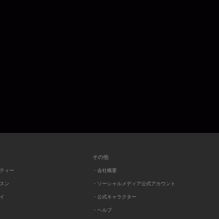
その他
ーティー
・会社概要
ッスン
・ソーシャルメディア公式アカウント
レイ
・公式キャラクター
・ヘルプ