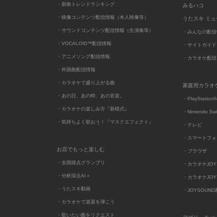
・新曲トレンドランキング
みるハコ
・映像コンテンツ配信情報（本人映像等）
うたスキ ミ
・サウンドコンテンツ配信情報（生演奏等）
・みんなの配信
・VOCALOID™配信情報
・サイトガイド
・アニメソング配信情報
・カラオケ配信
・外国曲配信情報
・カラオケで盛り上がる曲
家庭用カラオ
・あの日、あの時、あの音楽。
・PlayStation®
・カラオケの楽しみ方『新様式』
・Nintendo Sw
・気持ちよく歌おう！『マスクエフェクト』
・テレビ
・スマートフォ
お店でもっと楽しむ
・ブラウザ
・全国採点グランプリ
・カラオケJOYSO
・分析採点AI＋
・カラオケJOYSO
・うたスキ動画
・JOYSOUN
・カラオケで楽器を弾こう
・歌いたい曲をリクエスト