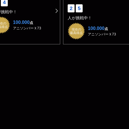
4
2
5
が挑戦中！
人が挑戦中！
100.000
点
在の
高得点
100.000
アニソンバーＸ73
点
現在の
最高得点
アニソンバーＸ73