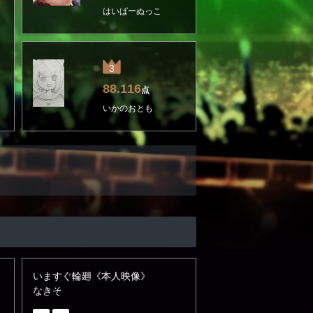
はいぱーぬっこ
3
88.116
点
いかのおとも
いますぐ輪廻《本人映像》
なきそ