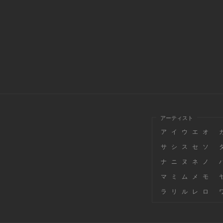
アーティスト
ア
イ
ウ
エ
オ
サ
シ
ス
セ
ソ
ナ
ニ
ヌ
ネ
ノ
マ
ミ
ム
メ
モ
ラ
リ
ル
レ
ロ