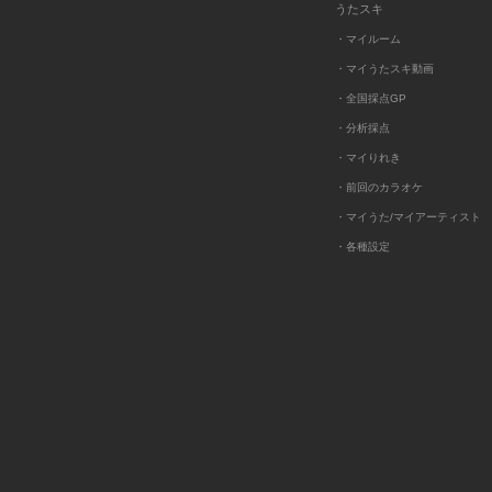
うたスキ
・マイルーム
・マイうたスキ動画
・全国採点GP
・分析採点
・マイりれき
・前回のカラオケ
・マイうた/マイアーティスト
・各種設定