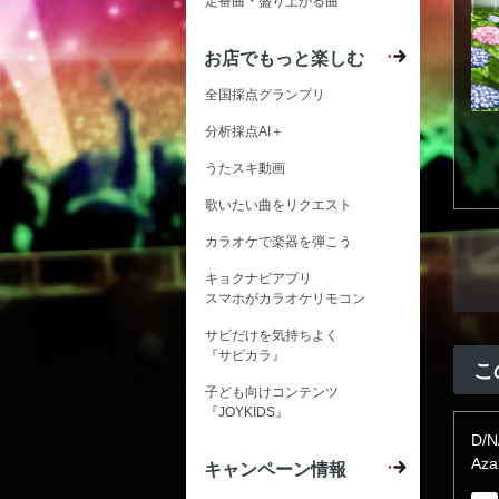
定番曲・盛り上がる曲
お店でもっと楽しむ
全国採点グランプリ
分析採点AI＋
うたスキ動画
歌いたい曲をリクエスト
カラオケで楽器を弾こう
キョクナビアプリ
スマホがカラオケリモコン
サビだけを気持ちよく
『サビカラ』
こ
子ども向けコンテンツ
『JOYKIDS』
D/
Aza
キャンペーン情報