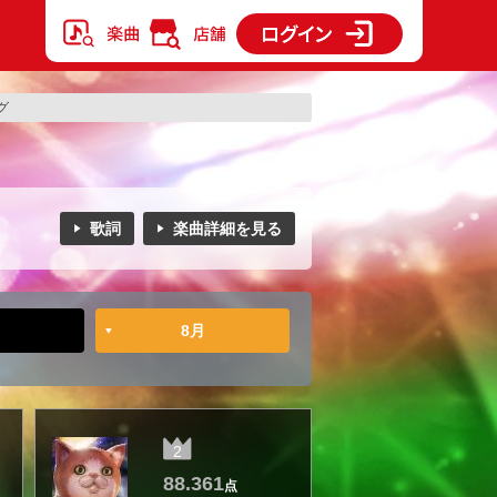
グ
歌詞
楽曲詳細を見る
8月
2
88.361
点