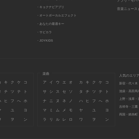
アプリ・モバ
・キョクナビアプリ
音楽ニュース po
・オートボーカルエフェクト
・あなたの最適キー
・サビカラ
・JOYKIDS
楽曲
人気のエリ
カ
キ
ク
ケ
コ
ア
イ
ウ
エ
オ
カ
キ
ク
ケ
コ
新宿・代々木
タ
チ
ツ
テ
ト
サ
シ
ス
セ
ソ
タ
チ
ツ
テ
ト
池袋・高田馬
上野・浅草・
ハ
ヒ
フ
へ
ホ
ナ
ニ
ヌ
ネ
ノ
ハ
ヒ
フ
へ
ホ
吉祥寺・三鷹
ヤ
ユ
ヨ
マ
ミ
ム
メ
モ
ヤ
ユ
ヨ
両国・錦糸町
ワ
ヲ
ン
ラ
リ
ル
レ
ロ
ワ
ヲ
ン