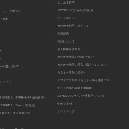
・よくある質問
・JOYSOUNDからのお知らせ
ュージックポスト
・サイトポリシー
中楽曲
・カラオケ利用に当たって
・利用規約
・商標について
・個人情報保護方針
ケ
・カラオケ機器の情報について
4
・カラオケ機器の導入（購入・レンタル）
itch (任天堂HP)
・カラオケ店舗の皆様へ
・スマホアプリ向けカラオケ採点機能SDK
ンアプリ
・ナイト店舗の開業支援情報
・JOYSOUNDライバー事務所について
UND for STREAMER (配信利用)
・Global Site
UND for Steam (家庭用)
・サイトマップ
D家庭用カラオケ機能比較