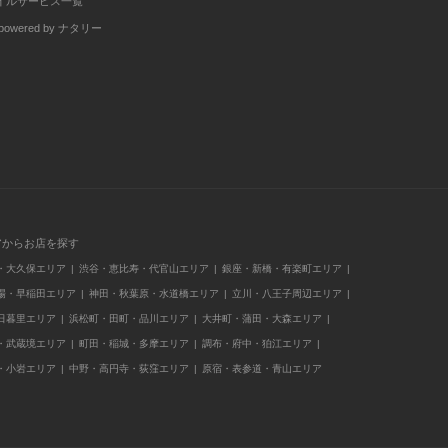
イルサービス一覧
wered by ナタリー
アからお店を探す
・大久保エリア
渋谷・恵比寿・代官山エリア
銀座・新橋・有楽町エリア
場・早稲田エリア
神田・秋葉原・水道橋エリア
立川・八王子周辺エリア
日暮里エリア
浜松町・田町・品川エリア
大井町・蒲田・大森エリア
・武蔵境エリア
町田・稲城・多摩エリア
調布・府中・狛江エリア
・小岩エリア
中野・高円寺・荻窪エリア
原宿・表参道・青山エリア