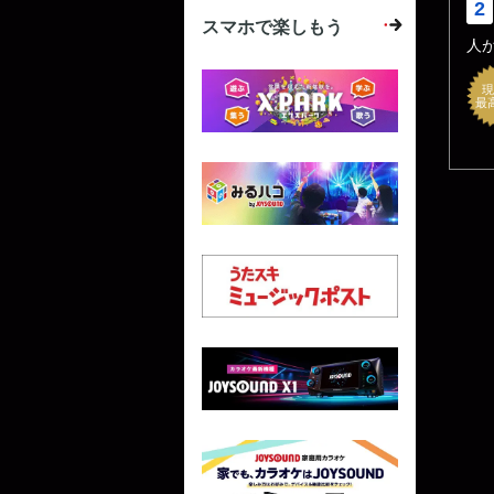
2
スマホで楽しもう
人
現
最