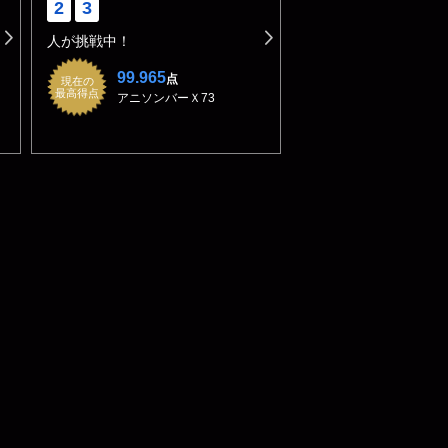
2
3
人が挑戦中！
99.965
点
現在の
最高得点
アニソンバーＸ73