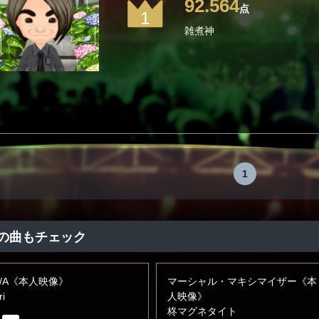
92.564
点
1
雑煮神
1
の曲もチェック
N/A《本人映像》
マーシャル・マキシマイザー《本
ri
人映像》
柊マグネタイト