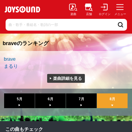
楽曲
店舗
ログイン
メニュー
braveのランキング
brave
まるり
楽曲詳細を見る
5月
6月
7月
8月
該当データが見つかりませんでした。
この曲もチェック