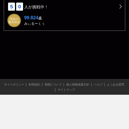
5
0
人が挑戦中！
99.824
点
現在の
最高得点
みぃるーくぅ
サイトポリシー
利用規約
商標について
個人情報保護方針
ヘルプ
よくある質問
サイトマップ
当サイトのすべての文章や画像などの無断転載・引用を禁じま
す。
Copyright XING INC.All Rights Reserved.