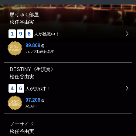
翳りゆく部屋
松任谷由実
1
9
8
人が挑戦中！
99.869
点
現在の
最高得点
カルマ動画休み中
DESTINY《生演奏》
松任谷由実
4
6
人が挑戦中！
97.206
点
現在の
最高得点
ASAHI
ノーサイド
松任谷由実