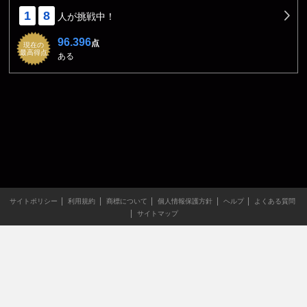
1
8
人が挑戦中！
96.396
点
現在の
最高得点
ある
サイトポリシー
利用規約
商標について
個人情報保護方針
ヘルプ
よくある質問
サイトマップ
当サイトのすべての文章や画像などの無断転載・引用を禁じま
す。
Copyright XING INC.All Rights Reserved.