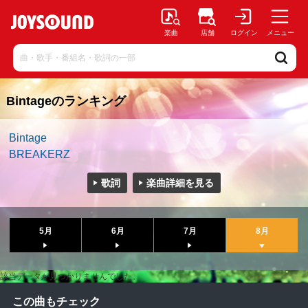
楽曲
店舗
ログイン
メニュー
Bintageのランキング
Bintage
BREAKERZ
歌詞
楽曲詳細を見る
5月
6月
7月
8月
該当データが見つかりませんでした。
この曲もチェック