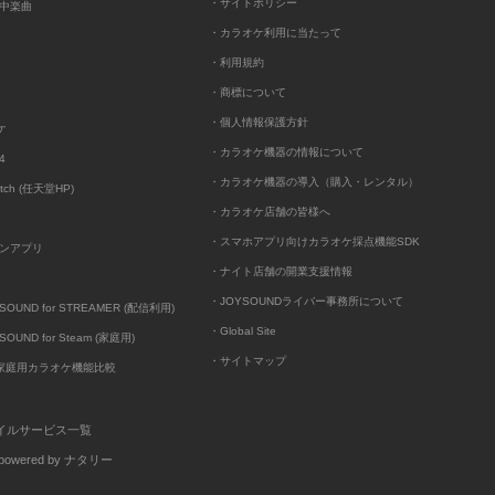
・サイトポリシー
中楽曲
・カラオケ利用に当たって
・利用規約
・商標について
・個人情報保護方針
ケ
・カラオケ機器の情報について
4
・カラオケ機器の導入（購入・レンタル）
itch (任天堂HP)
・カラオケ店舗の皆様へ
・スマホアプリ向けカラオケ採点機能SDK
ンアプリ
・ナイト店舗の開業支援情報
・JOYSOUNDライバー事務所について
UND for STREAMER (配信利用)
・Global Site
UND for Steam (家庭用)
・サイトマップ
D家庭用カラオケ機能比較
イルサービス一覧
wered by ナタリー