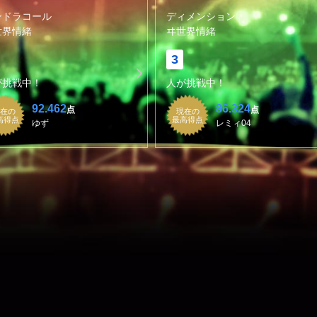
ンドラコール
ディメンション
世界情緒
ヰ世界情緒
3
が挑戦中！
人が挑戦中！
92.462
86.324
点
点
在の
現在の
高得点
最高得点
ゆず
レミィ04