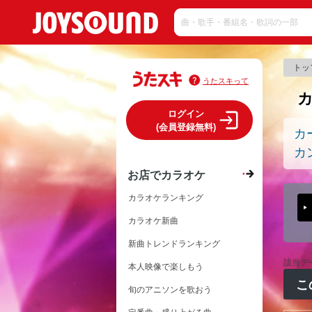
トッ
うたスキって
ログイン
(会員登録無料)
カ
カ
お店でカラオケ
カラオケランキング
カラオケ新曲
新曲トレンドランキング
該当デ
本人映像で楽しもう
こ
旬のアニソンを歌おう