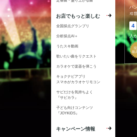
定番曲・盛り上がる曲
パ
ヰ
お店でもっと楽しむ
4
全国採点グランプリ
人
分析採点AI＋
うたスキ動画
現
最
歌いたい曲をリクエスト
カラオケで楽器を弾こう
キョクナビアプリ
スマホがカラオケリモコン
サビだけを気持ちよく
『サビカラ』
子ども向けコンテンツ
『JOYKIDS』
キャンペーン情報