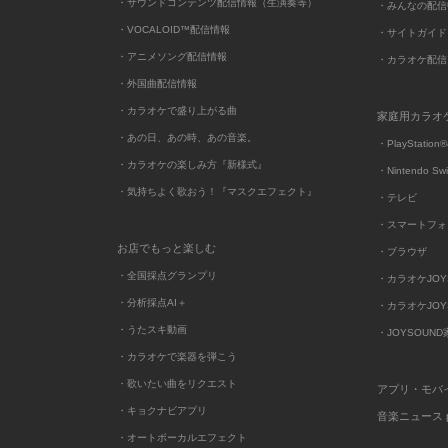
・サウンドコンテンツ配信情報（生演奏等）
・みんなの配信
・VOCALOID™配信情報
・サイトガイド
・アニメソング配信情報
・カラオケ配信
・外国曲配信情報
・カラオケで盛り上がる曲
家庭用カラオ
・あの日、あの時、あの音楽。
・PlayStation®
・カラオケの楽しみ方『新様式』
・Nintendo Sw
・気持ちよく歌おう！『マスクエフェクト』
・テレビ
・スマートフォ
お店でもっと楽しむ
・ブラウザ
・全国採点グランプリ
・カラオケJOYSO
・分析採点AI＋
・カラオケJOYSO
・うたスキ動画
・JOYSOUN
・カラオケで楽器を弾こう
・歌いたい曲をリクエスト
アプリ・モバ
・キョクナビアプリ
音楽ニュース po
・オートボーカルエフェクト