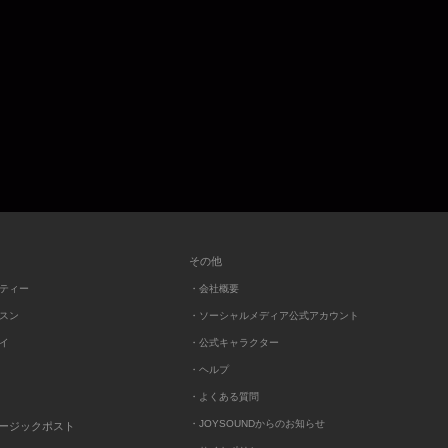
その他
ーティー
・会社概要
ッスン
・ソーシャルメディア公式アカウント
レイ
・公式キャラクター
・ヘルプ
・よくある質問
・JOYSOUNDからのお知らせ
ュージックポスト