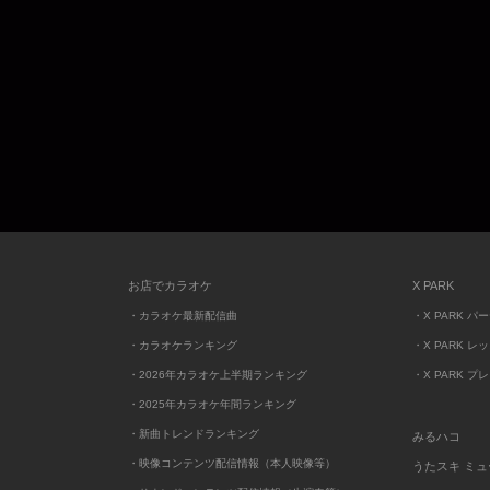
お店でカラオケ
X PARK
・カラオケ最新配信曲
・X PARK パ
・カラオケランキング
・X PARK レ
・2026年カラオケ上半期ランキング
・X PARK プ
・2025年カラオケ年間ランキング
・新曲トレンドランキング
みるハコ
・映像コンテンツ配信情報（本人映像等）
うたスキ ミ