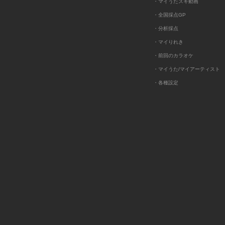
・マイうたスキ動画
・全国採点GP
・分析採点
・マイりれき
・前回のカラオケ
・マイうた/マイアーティスト
・各種設定