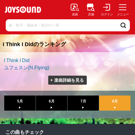
楽曲
店舗
ログイン
メニュー
I Think I Didのランキング
I Think I Did
ユフェスン(N.Flying)
楽曲詳細を見る
5月
6月
7月
8月
該当データが見つかりませんでした。
この曲もチェック