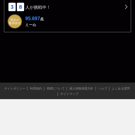
3
8
人が挑戦中！
95.697
点
現在の
最高得点
えーぬ
サイトポリシー
利用規約
商標について
個人情報保護方針
ヘルプ
よくある質問
サイトマップ
当サイトのすべての文章や画像などの無断転載・引用を禁じま
す。
Copyright XING INC.All Rights Reserved.