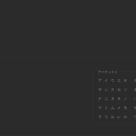
アーティスト
ア
イ
ウ
エ
オ
サ
シ
ス
セ
ソ
ナ
ニ
ヌ
ネ
ノ
マ
ミ
ム
メ
モ
ラ
リ
ル
レ
ロ