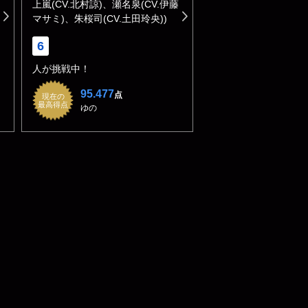
上嵐(CV.北村諒)、瀬名泉(CV.伊藤
マサミ)、朱桜司(CV.土田玲央))
6
人が挑戦中！
95.477
点
現在の
最高得点
ゆの