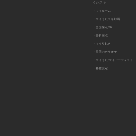
うたスキ
・マイルーム
・マイうたスキ動画
・全国採点GP
・分析採点
・マイりれき
・前回のカラオケ
・マイうた/マイアーティスト
・各種設定