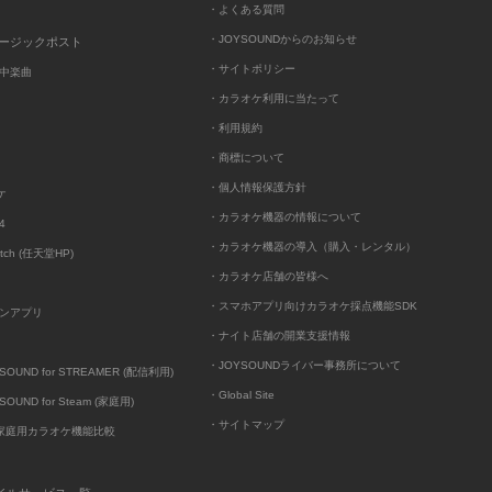
・よくある質問
・JOYSOUNDからのお知らせ
ュージックポスト
・サイトポリシー
中楽曲
・カラオケ利用に当たって
・利用規約
・商標について
・個人情報保護方針
ケ
・カラオケ機器の情報について
4
・カラオケ機器の導入（購入・レンタル）
itch (任天堂HP)
・カラオケ店舗の皆様へ
・スマホアプリ向けカラオケ採点機能SDK
ンアプリ
・ナイト店舗の開業支援情報
・JOYSOUNDライバー事務所について
UND for STREAMER (配信利用)
・Global Site
UND for Steam (家庭用)
・サイトマップ
D家庭用カラオケ機能比較