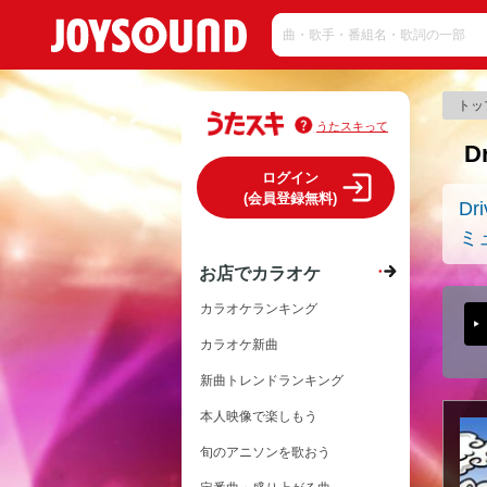
トッ
うたスキって
D
ログイン
(会員登録無料)
Dr
ミ
お店でカラオケ
カラオケランキング
カラオケ新曲
新曲トレンドランキング
本人映像で楽しもう
旬のアニソンを歌おう