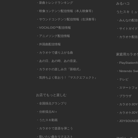
・新曲トレンドランキング
みるハコ
・映像コンテンツ配信情報（本人映像等）
うたスキ ミ
・サウンドコンテンツ配信情報（生演奏等）
・みんなの配信
・VOCALOID™配信情報
・サイトガイド
・アニメソング配信情報
・カラオケ配信
・外国曲配信情報
・カラオケで盛り上がる曲
家庭用カラオ
・あの日、あの時、あの音楽。
・PlayStation®
・カラオケの楽しみ方『新様式』
・Nintendo Sw
・気持ちよく歌おう！『マスクエフェクト』
・テレビ
・スマートフォ
お店でもっと楽しむ
・ブラウザ
・全国採点グランプリ
・カラオケJOYSO
・分析採点AI＋
・カラオケJOYSO
・うたスキ動画
・JOYSOUN
・カラオケで楽器を弾こう
・歌いたい曲をリクエスト