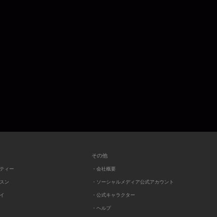
その他
ーティー
・会社概要
ッスン
・ソーシャルメディア公式アカウント
レイ
・公式キャラクター
・ヘルプ