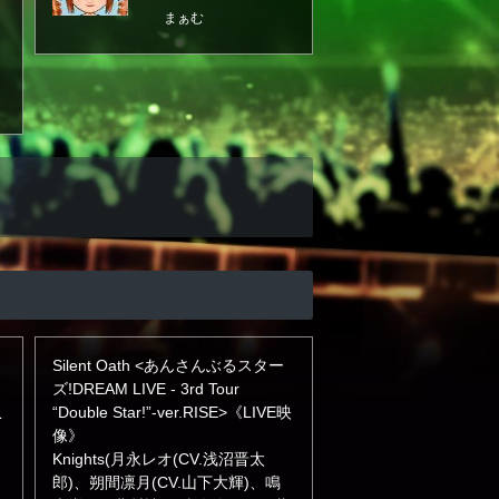
まぁむ
Silent Oath <あんさんぶるスター
ズ!DREAM LIVE - 3rd Tour
こ
“Double Star!”-ver.RISE>《LIVE映
像》
Knights(月永レオ(CV.浅沼晋太
郎)、朔間凛月(CV.山下大輝)、鳴