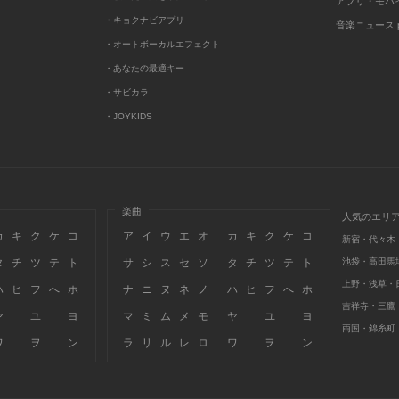
アプリ・モバ
・キョクナビアプリ
音楽ニュース po
・オートボーカルエフェクト
・あなたの最適キー
・サビカラ
・JOYKIDS
楽曲
人気のエリ
カ
キ
ク
ケ
コ
ア
イ
ウ
エ
オ
カ
キ
ク
ケ
コ
新宿・代々木
タ
チ
ツ
テ
ト
サ
シ
ス
セ
ソ
タ
チ
ツ
テ
ト
池袋・高田馬
上野・浅草・
ハ
ヒ
フ
へ
ホ
ナ
ニ
ヌ
ネ
ノ
ハ
ヒ
フ
へ
ホ
吉祥寺・三鷹
ヤ
ユ
ヨ
マ
ミ
ム
メ
モ
ヤ
ユ
ヨ
両国・錦糸町
ワ
ヲ
ン
ラ
リ
ル
レ
ロ
ワ
ヲ
ン