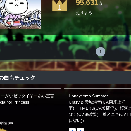
95.631
点
1
えりまろ
1
の曲もチェック
ょーがいゼッタイそーあい宣言
Honeycomb Summer
ial for Princess!
Crazy:B(天城燐音(CV.阿座上洋
平)、HiMERU(CV.笠間淳)、桜河
はく(CV.海渡翼)、椎名ニキ(CV.山
口智広))
が挑戦中！