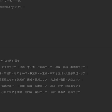
イルサービス一覧
wered by ナタリー
アからお店を探す
・大久保エリア
渋谷・恵比寿・代官山エリア
銀座・新橋・有楽町エリア
場・早稲田エリア
神田・秋葉原・水道橋エリア
立川・八王子周辺エリア
日暮里エリア
浜松町・田町・品川エリア
大井町・蒲田・大森エリア
・武蔵境エリア
町田・稲城・多摩エリア
調布・府中・狛江エリア
・小岩エリア
中野・高円寺・荻窪エリア
原宿・表参道・青山エリア