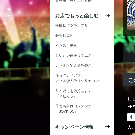
定番曲・盛り上がる曲
お店でもっと楽しむ
全国採点グランプリ
分析採点AI＋
うたスキ動画
歌いたい曲をリクエスト
カラオケで楽器を弾こう
キョクナビアプリ
こ
スマホがカラオケリモコン
サビだけを気持ちよく
『サビカラ』
し
Spec
子ども向けコンテンツ
『JOYKIDS』
4
キャンペーン情報
人