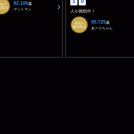
1
0
92.106
点
在の
高得点
マントマン
人が挑戦中！
95.725
点
現在の
最高得点
あーりちゃん