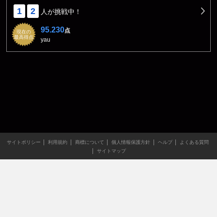
1
2
人が挑戦中！
95.230
点
現在の
最高得点
yau
サイトポリシー
利用規約
商標について
個人情報保護方針
ヘルプ
よくある質問
サイトマップ
当サイトのすべての文章や画像などの無断転載・引用を禁じま
す。
Copyright XING INC.All Rights Reserved.