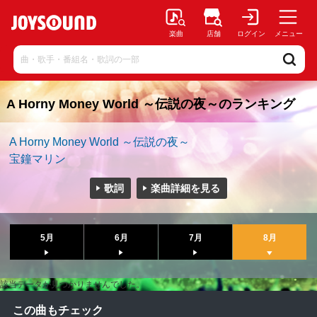
楽曲
店舗
ログイン
メニュー
A Horny Money World ～伝説の夜～のランキング
A Horny Money World ～伝説の夜～
宝鐘マリン
歌詞
楽曲詳細を見る
5月
6月
7月
8月
該当データが見つかりませんでした。
この曲もチェック