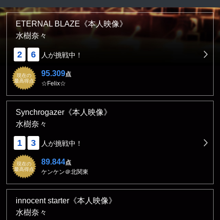
ETERNAL BLAZE《本人映像》
水樹奈々
2
6
人が挑戦中！
95.309
点
現在の
最高得点
☆Felix☆
Synchrogazer《本人映像》
水樹奈々
1
3
人が挑戦中！
89.844
点
現在の
最高得点
ケンケン＠北関東
innocent starter《本人映像》
水樹奈々