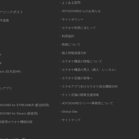
・よくある質問
・JOYSOUNDからのお知らせ
ュージックポスト
・サイトポリシー
中楽曲
・カラオケ利用に当たって
・利用規約
・商標について
・個人情報保護方針
ケ
・カラオケ機器の情報について
4
・カラオケ機器の導入（購入・レンタル）
itch (任天堂HP)
・カラオケ店舗の皆様へ
・スマホアプリ向けカラオケ採点機能SDK
ンアプリ
・ナイト店舗の開業支援情報
・JOYSOUNDライバー事務所について
UND for STREAMER (配信利用)
・Global Site
UND for Steam (家庭用)
・サイトマップ
D家庭用カラオケ機能比較