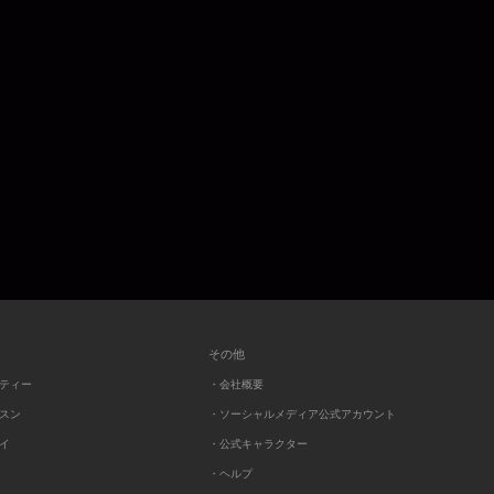
その他
ーティー
・会社概要
ッスン
・ソーシャルメディア公式アカウント
レイ
・公式キャラクター
・ヘルプ