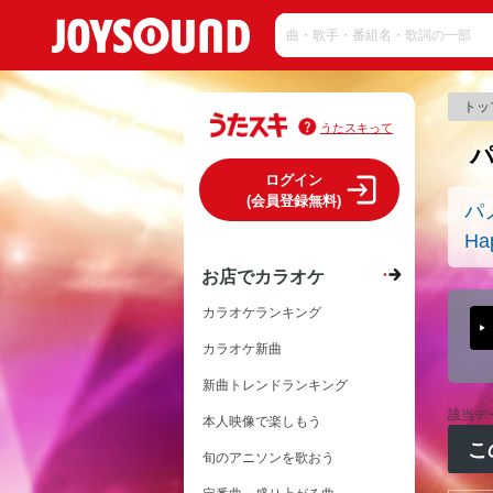
トッ
うたスキって
パ
ログイン
(会員登録無料)
パノ
Ha
お店でカラオケ
カラオケランキング
カラオケ新曲
新曲トレンドランキング
該当デ
本人映像で楽しもう
こ
旬のアニソンを歌おう