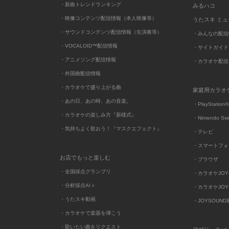
・新曲トレンドランキング
みるハコ
・映像コンテンツ配信情報（本人映像等）
うたスキ ミ
・サウンドコンテンツ配信情報（生演奏等）
・みんなの配信
・VOCALOID™配信情報
・サイトガイド
・アニメソング配信情報
・カラオケ配信
・外国曲配信情報
・カラオケで盛り上がる曲
家庭用カラオ
・あの日、あの時、あの音楽。
・PlayStation®
・カラオケの楽しみ方『新様式』
・Nintendo Sw
・気持ちよく歌おう！『マスクエフェクト』
・テレビ
・スマートフォ
お店でもっと楽しむ
・ブラウザ
・全国採点グランプリ
・カラオケJOYSO
・分析採点AI＋
・カラオケJOYSO
・うたスキ動画
・JOYSOUN
・カラオケで楽器を弾こう
・歌いたい曲をリクエスト