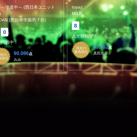
春～珍道中～ (西日本ユニット
topaz
)
M!LK
iDAN (恵比寿学園男子部)
8
0
人が挑戦中！
が挑戦中！
93.462
点
現在の
最高得点
90.086
真田先輩
点
在の
高得点
みみ