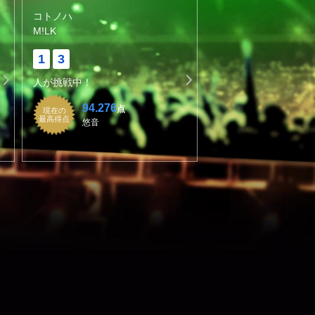
コトノハ
M!LK
1
3
人が挑戦中！
94.276
点
現在の
最高得点
悠音