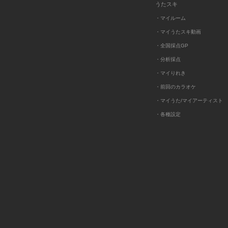
うたスキ
・マイルーム
・マイうたスキ動画
・全国採点GP
・分析採点
・マイりれき
・前回のカラオケ
・マイうた/マイアーティスト
・各種設定