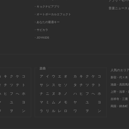
アプリ・モバ
・キョクナビアプリ
音楽ニュース po
・オートボーカルエフェクト
・あなたの最適キー
・サビカラ
・JOYKIDS
楽曲
人気のエリ
カ
キ
ク
ケ
コ
ア
イ
ウ
エ
オ
カ
キ
ク
ケ
コ
新宿・代々木
タ
チ
ツ
テ
ト
サ
シ
ス
セ
ソ
タ
チ
ツ
テ
ト
池袋・高田馬
上野・浅草・
ハ
ヒ
フ
へ
ホ
ナ
ニ
ヌ
ネ
ノ
ハ
ヒ
フ
へ
ホ
吉祥寺・三鷹
ヤ
ユ
ヨ
マ
ミ
ム
メ
モ
ヤ
ユ
ヨ
両国・錦糸町
ワ
ヲ
ン
ラ
リ
ル
レ
ロ
ワ
ヲ
ン