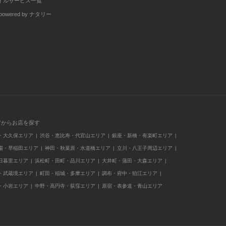
イルサービス一覧
wered by ナタリー
アからお店を探す
・大久保エリア
渋谷・恵比寿・代官山エリア
銀座・新橋・有楽町エリア
場・早稲田エリア
神田・秋葉原・水道橋エリア
立川・八王子周辺エリア
日暮里エリア
浜松町・田町・品川エリア
大井町・蒲田・大森エリア
・武蔵境エリア
町田・稲城・多摩エリア
調布・府中・狛江エリア
・小岩エリア
中野・高円寺・荻窪エリア
原宿・表参道・青山エリア