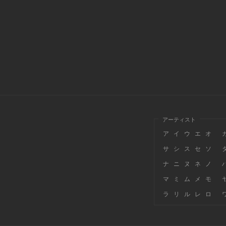
アーティスト
ア
イ
ウ
エ
オ
サ
シ
ス
セ
ソ
ナ
ニ
ヌ
ネ
ノ
マ
ミ
ム
メ
モ
ラ
リ
ル
レ
ロ