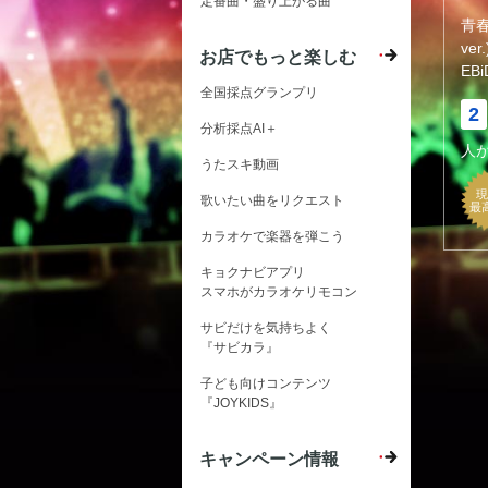
定番曲・盛り上がる曲
青
ver.
お店でもっと楽しむ
EB
全国採点グランプリ
2
分析採点AI＋
人
うたスキ動画
現
歌いたい曲をリクエスト
最
カラオケで楽器を弾こう
キョクナビアプリ
スマホがカラオケリモコン
サビだけを気持ちよく
『サビカラ』
子ども向けコンテンツ
『JOYKIDS』
キャンペーン情報