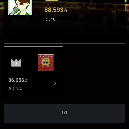
88.593
点
ていた
2
86.056
点
きょうこ
1/1