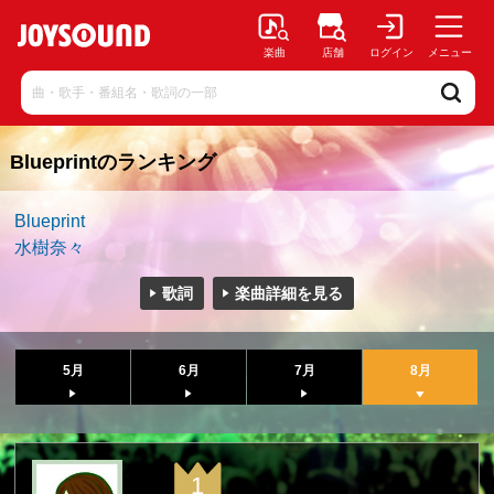
楽曲
店舗
ログイン
メニュー
Blueprintのランキング
Blueprint
水樹奈々
歌詞
楽曲詳細を見る
5月
6月
7月
8月
1