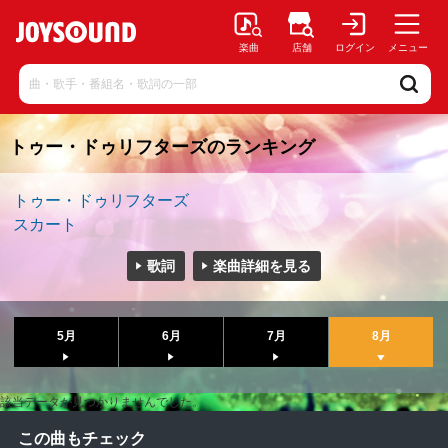
楽曲
店舗
ログイン
メニュー
トゥー・ドゥリフターズのランキング
トゥー・ドゥリフターズ
スカート
歌詞
楽曲詳細を見る
5月
6月
7月
8月
該当データが見つかりませんでした。
この曲もチェック