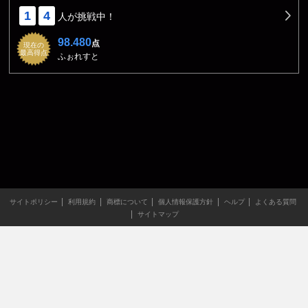
1
4
人が挑戦中！
98.480
点
現在の
最高得点
ふぉれすと
サイトポリシー
利用規約
商標について
個人情報保護方針
ヘルプ
よくある質問
サイトマップ
当サイトのすべての文章や画像などの無断転載・引用を禁じま
す。
Copyright XING INC.All Rights Reserved.