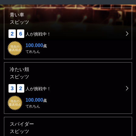
青い車
スピッツ
2
6
人が挑戦中！
100.000
点
現在の
最高得点
てれちん
冷たい頬
スピッツ
3
2
人が挑戦中！
100.000
点
現在の
最高得点
てれちん
スパイダー
スピッツ