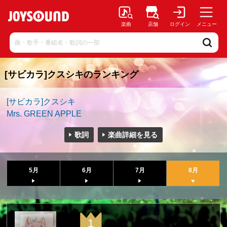
楽曲
店舗
ログイン
メニュー
[サビカラ]クスシキのランキング
[サビカラ]クスシキ
Mrs. GREEN APPLE
歌詞
楽曲詳細を見る
5月
6月
7月
8月
1