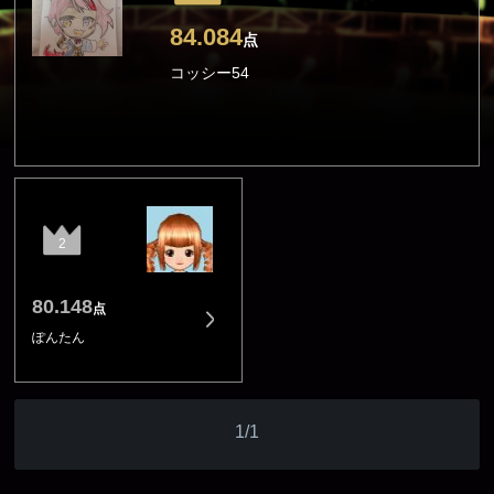
84.084
点
コッシー54
2
80.148
点
ぽんたん
1/1