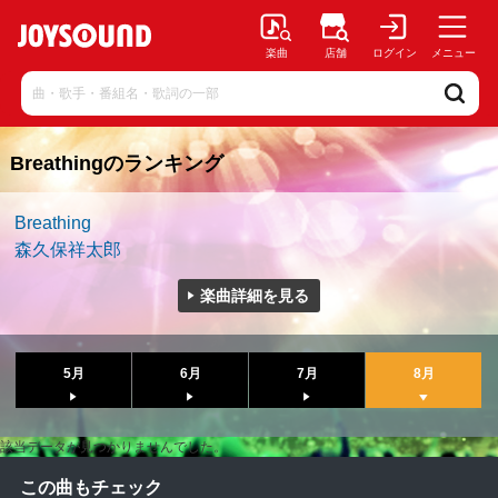
楽曲
店舗
ログイン
メニュー
Breathingのランキング
Breathing
森久保祥太郎
楽曲詳細を見る
5月
6月
7月
8月
該当データが見つかりませんでした。
この曲もチェック