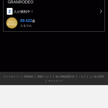
GRANRODEO
2
人が挑戦中！
89.422
点
現在の
最高得点
ともりん
サイトポリシー
利用規約
商標について
個人情報保護方針
ヘルプ
よくある質問
サイトマップ
当サイトのすべての文章や画像などの無断転載・引用を禁じま
す。
Copyright XING INC.All Rights Reserved.