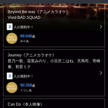
Beyond the way《アニメカラオケ》
Vivid BAD SQUAD
3
人が挑戦中！
89.046
点
現在の
最高得点
みりあ
Journey《アニメカラオケ》
星乃一歌、花里みのり、小豆沢こはね、天馬司、宵崎
奏、初音ミク
3
人が挑戦中！
90.358
点
現在の
最高得点
くりしあ
Can Do《本人映像》