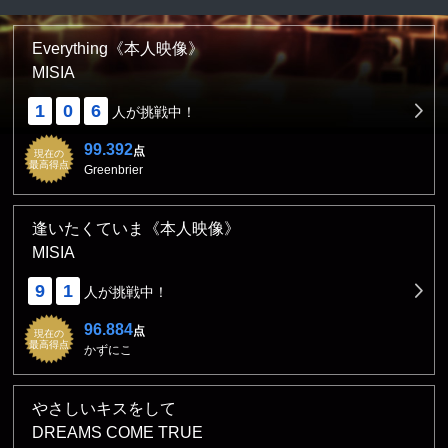
Everything《本人映像》
MISIA
1
0
6
人が挑戦中！
99.392
点
現在の
最高得点
Greenbrier
逢いたくていま《本人映像》
MISIA
9
1
人が挑戦中！
96.884
点
現在の
最高得点
かずにこ
やさしいキスをして
DREAMS COME TRUE