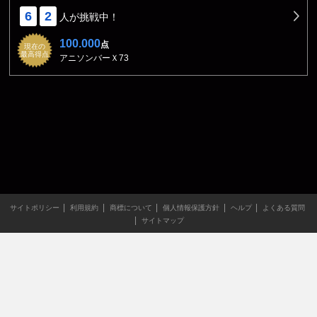
6
2
人が挑戦中！
100.000
点
現在の
最高得点
アニソンバーＸ73
サイトポリシー
利用規約
商標について
個人情報保護方針
ヘルプ
よくある質問
サイトマップ
当サイトのすべての文章や画像などの無断転載・引用を禁じま
す。
Copyright XING INC.All Rights Reserved.