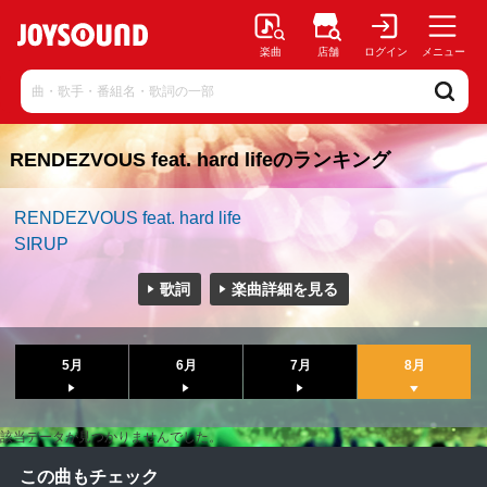
楽曲
店舗
ログイン
メニュー
RENDEZVOUS feat. hard lifeのランキング
RENDEZVOUS feat. hard life
SIRUP
歌詞
楽曲詳細を見る
5月
6月
7月
8月
該当データが見つかりませんでした。
この曲もチェック