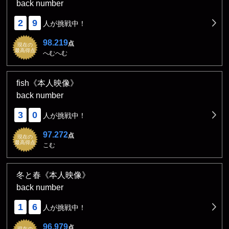
back number
2
9
人が挑戦中！
98.219
点
現在の
最高得点
へむへむ
fish《本人映像》
back number
3
0
人が挑戦中！
97.272
点
現在の
最高得点
こむ
冬と春《本人映像》
back number
1
6
人が挑戦中！
96.979
点
現在の