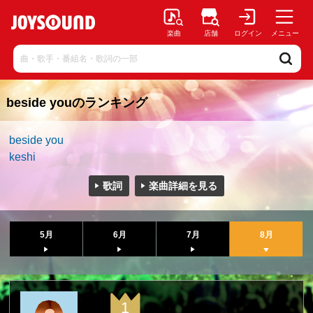
楽曲
店舗
ログイン
メニュー
beside youのランキング
beside you
keshi
歌詞
楽曲詳細を見る
5月
6月
7月
8月
1