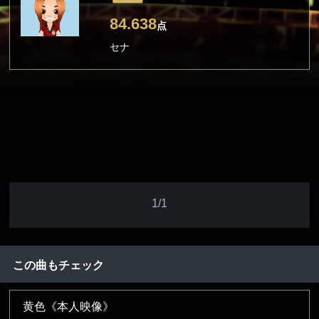
84.638
点
セナ
1/1
この曲もチェック
黄色《本人映像》