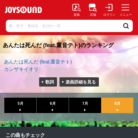
楽曲
店舗
ログイン
メニュー
あんたは死んだ (feat.重音テト)のランキング
あんたは死んだ (feat.重音テト)
カンザキイオリ
歌詞
楽曲詳細を見る
5月
6月
7月
8月
該当データが見つかりませんでした。
この曲もチェック