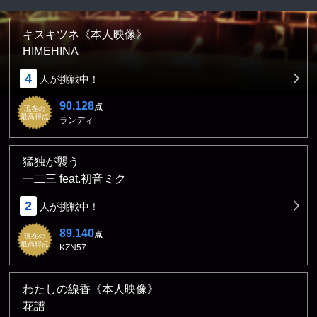
キスキツネ《本人映像》
HIMEHINA
4
人が挑戦中！
90.128
点
現在の
最高得点
ランディ
猛独が襲う
一二三 feat.初音ミク
2
人が挑戦中！
89.140
点
現在の
最高得点
KZN57
わたしの線香《本人映像》
花譜