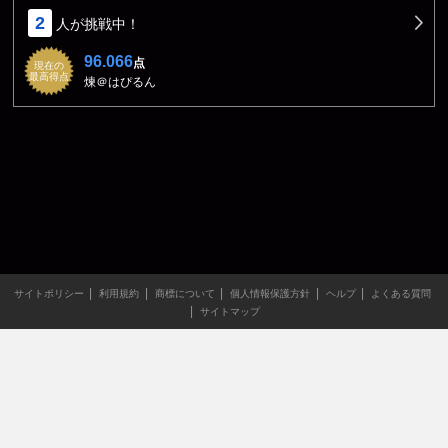
2
人が挑戦中！
96.066
点
現在の
最高得点
煉＠はぴるん
サイトポリシー
利用規約
商標について
個人情報保護方針
ヘルプ
よくある質問
サイトマップ
当サイトのすべての文章や画像などの無断転載・引用を禁じま
す。
Copyright XING INC.All Rights Reserved.