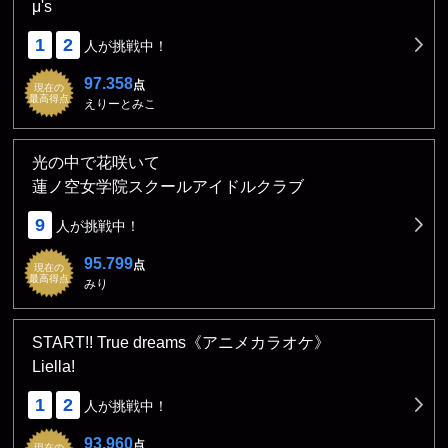
μ's
1
2
人が挑戦中！
97.358
点
現在の
最高得点
えりーとみこ
光の中で花咲いて
蓮ノ空女学院スクールアイドルクラブ
9
人が挑戦中！
95.799
点
現在の
最高得点
みり
START!! True dreams《アニメカラオケ》
Liella!
1
2
人が挑戦中！
93.960
点
現在の