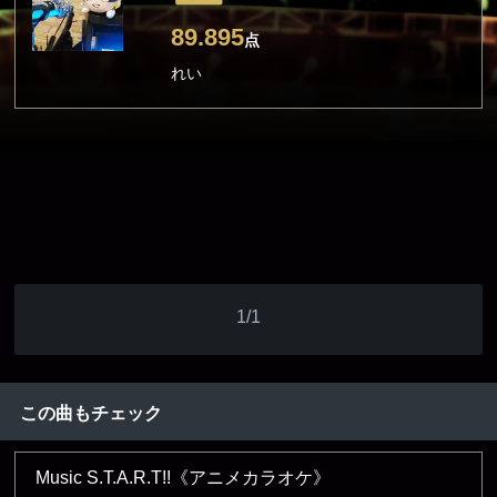
89.895
点
れい
1/1
この曲もチェック
Music S.T.A.R.T!!《アニメカラオケ》