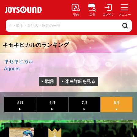
楽曲
店舗
ログイン
メニュー
キセキヒカルのランキング
キセキヒカル
Aqours
歌詞
楽曲詳細を見る
5月
6月
7月
8月
1