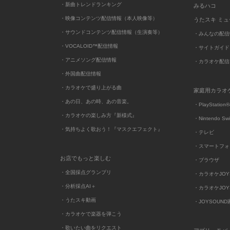
・新曲トレンドランキング
みるハコ
・映像コンテンツ配信情報（本人映像等）
うたスキ ミ
・サウンドコンテンツ配信情報（生演奏等）
・みんなの配信
・VOCALOID™配信情報
・サイトガイド
・アニメソング配信情報
・カラオケ配信
・外国曲配信情報
・カラオケで盛り上がる曲
家庭用カラオ
・あの日、あの時、あの音楽。
・PlayStation®
・カラオケの楽しみ方『新様式』
・Nintendo Sw
・気持ちよく歌おう！『マスクエフェクト』
・テレビ
・スマートフォ
お店でもっと楽しむ
・ブラウザ
・全国採点グランプリ
・カラオケJOYSO
・分析採点AI＋
・カラオケJOYSO
・うたスキ動画
・JOYSOUN
・カラオケで楽器を弾こう
・歌いたい曲をリクエスト