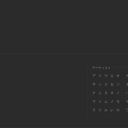
アーティスト
ア
イ
ウ
エ
オ
サ
シ
ス
セ
ソ
ナ
ニ
ヌ
ネ
ノ
マ
ミ
ム
メ
モ
ラ
リ
ル
レ
ロ