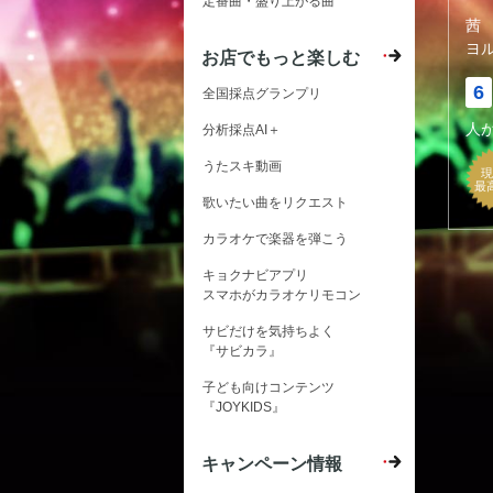
定番曲・盛り上がる曲
茜
ヨ
お店でもっと楽しむ
6
全国採点グランプリ
人
分析採点AI＋
うたスキ動画
現
最
歌いたい曲をリクエスト
カラオケで楽器を弾こう
キョクナビアプリ
スマホがカラオケリモコン
サビだけを気持ちよく
『サビカラ』
子ども向けコンテンツ
『JOYKIDS』
キャンペーン情報