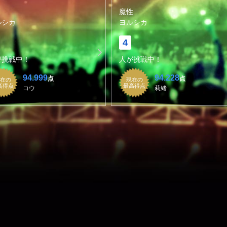
魔性
ルシカ
ヨルシカ
4
が挑戦中！
人が挑戦中！
94.999
94.228
点
点
在の
現在の
高得点
最高得点
コウ
莉緒