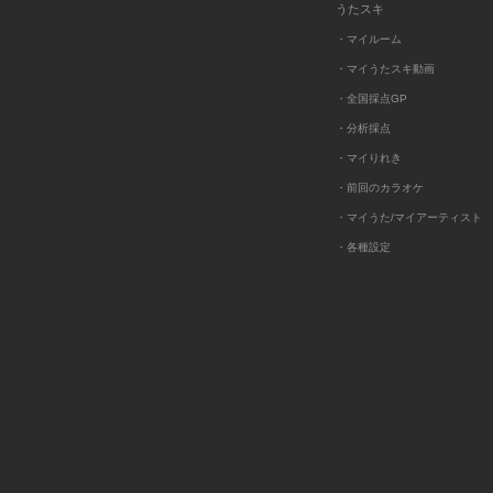
うたスキ
・マイルーム
・マイうたスキ動画
・全国採点GP
・分析採点
・マイりれき
・前回のカラオケ
・マイうた/マイアーティスト
・各種設定