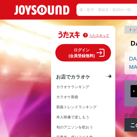
トッ
うたスキって
D
ログイン
(会員登録無料)
DA
MA
お店でカラオケ
カラオケランキング
カラオケ新曲
新曲トレンドランキング
該当デ
本人映像で楽しもう
こ
旬のアニソンを歌おう