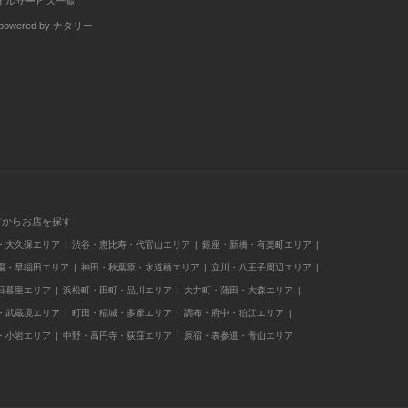
イルサービス一覧
wered by ナタリー
アからお店を探す
・大久保エリア
渋谷・恵比寿・代官山エリア
銀座・新橋・有楽町エリア
場・早稲田エリア
神田・秋葉原・水道橋エリア
立川・八王子周辺エリア
日暮里エリア
浜松町・田町・品川エリア
大井町・蒲田・大森エリア
・武蔵境エリア
町田・稲城・多摩エリア
調布・府中・狛江エリア
・小岩エリア
中野・高円寺・荻窪エリア
原宿・表参道・青山エリア