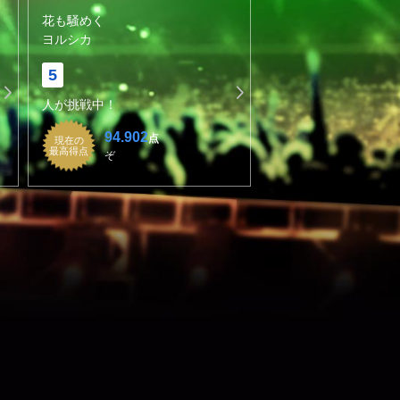
花も騒めく
ヨルシカ
5
人が挑戦中！
94.902
点
現在の
最高得点
ぞ