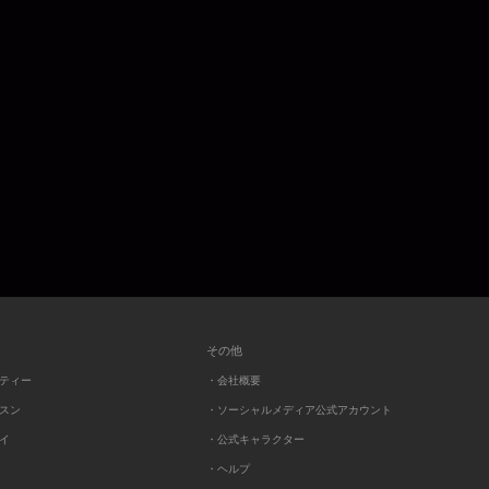
その他
ーティー
・会社概要
ッスン
・ソーシャルメディア公式アカウント
レイ
・公式キャラクター
・ヘルプ