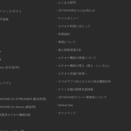
・よくある質問
・JOYSOUNDからのお知らせ
ュージックポスト
・サイトポリシー
中楽曲
・カラオケ利用に当たって
・利用規約
・商標について
・個人情報保護方針
ケ
・カラオケ機器の情報について
4
・カラオケ機器の導入（購入・レンタル）
itch (任天堂HP)
・カラオケ店舗の皆様へ
・スマホアプリ向けカラオケ採点機能SDK
ンアプリ
・ナイト店舗の開業支援情報
・JOYSOUNDライバー事務所について
UND for STREAMER (配信利用)
・Global Site
UND for Steam (家庭用)
・サイトマップ
D家庭用カラオケ機能比較