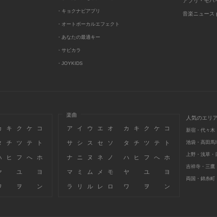
アプリ・モバ
・キョクナビアプリ
音楽ニュース po
・オートボーカルエフェクト
・あなたの最適キー
・サビカラ
・JOYKIDS
楽曲
人気のエリ
カ
キ
ク
ケ
コ
ア
イ
ウ
エ
オ
カ
キ
ク
ケ
コ
新宿・代々木
タ
チ
ツ
テ
ト
サ
シ
ス
セ
ソ
タ
チ
ツ
テ
ト
池袋・高田馬
上野・浅草・
ハ
ヒ
フ
へ
ホ
ナ
ニ
ヌ
ネ
ノ
ハ
ヒ
フ
へ
ホ
吉祥寺・三鷹
ヤ
ユ
ヨ
マ
ミ
ム
メ
モ
ヤ
ユ
ヨ
両国・錦糸町
ワ
ヲ
ン
ラ
リ
ル
レ
ロ
ワ
ヲ
ン