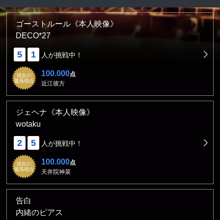
ゴーストルール《本人映像》
DECO*27
5
1
人が挑戦中！
100.000
点
現在の
最高得点
近江彼方
ジェヘナ《本人映像》
wotaku
2
5
人が挑戦中！
100.000
点
現在の
最高得点
天井院神菜
告白
内緒のピアス