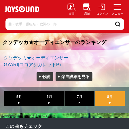
楽曲
店舗
ログイン
メニュー
クソデッカ★オーディエンサーのランキング
クソデッカ★オーディエンサー
GYARI(ココアシガレットP)
歌詞
楽曲詳細を見る
5月
6月
7月
8月
該当データが見つかりませんでした。
この曲もチェック