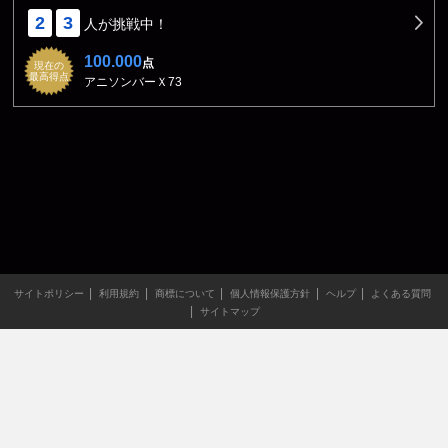
2
3
人が挑戦中！
100.000
点
現在の
最高得点
アニソンバーＸ73
サイトポリシー
利用規約
商標について
個人情報保護方針
ヘルプ
よくある質問
サイトマップ
当サイトのすべての文章や画像などの無断転載・引用を禁じま
す。
Copyright XING INC.All Rights Reserved.