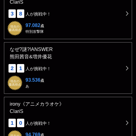
ClariS
3
8
人が挑戦中！
97.082
点
現在の
最高得点
特別攻撃隊
なぜ?謎?!ANSWER
熊田茜音&増井優花
2
1
人が挑戦中！
93.536
点
現在の
最高得点
あ
irony《アニメカラオケ》
ClariS
1
0
人が挑戦中！
94.769
点
現在の