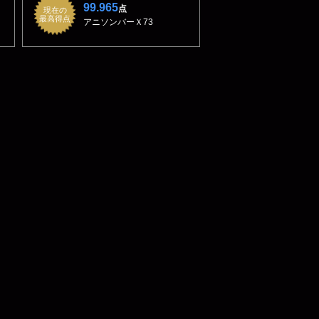
99.965
点
現在の
最高得点
アニソンバーＸ73