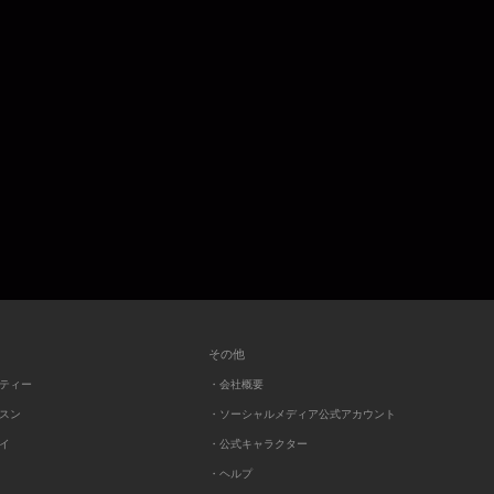
その他
ーティー
・会社概要
ッスン
・ソーシャルメディア公式アカウント
レイ
・公式キャラクター
・ヘルプ