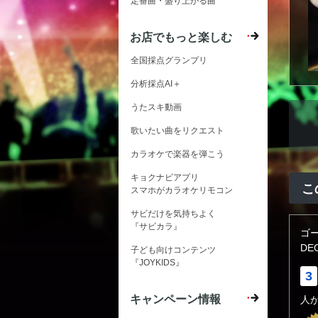
定番曲・盛り上がる曲
お店でもっと楽しむ
全国採点グランプリ
分析採点AI＋
うたスキ動画
歌いたい曲をリクエスト
カラオケで楽器を弾こう
キョクナビアプリ
こ
スマホがカラオケリモコン
サビだけを気持ちよく
『サビカラ』
ゴ
DE
子ども向けコンテンツ
『JOYKIDS』
3
キャンペーン情報
人