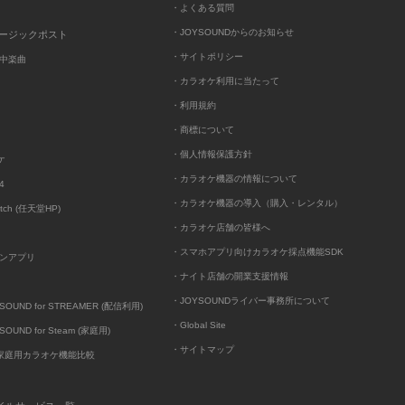
・よくある質問
・JOYSOUNDからのお知らせ
ュージックポスト
・サイトポリシー
中楽曲
・カラオケ利用に当たって
・利用規約
・商標について
・個人情報保護方針
ケ
・カラオケ機器の情報について
4
・カラオケ機器の導入（購入・レンタル）
itch (任天堂HP)
・カラオケ店舗の皆様へ
・スマホアプリ向けカラオケ採点機能SDK
ンアプリ
・ナイト店舗の開業支援情報
・JOYSOUNDライバー事務所について
UND for STREAMER (配信利用)
・Global Site
UND for Steam (家庭用)
・サイトマップ
D家庭用カラオケ機能比較