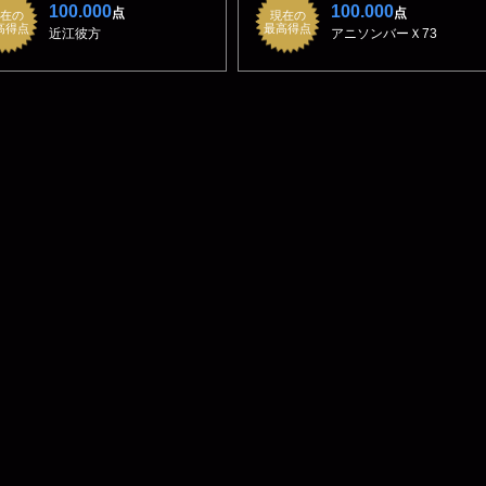
100.000
100.000
点
点
在の
現在の
高得点
最高得点
近江彼方
アニソンバーＸ73