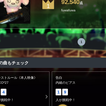
92.540
点
1
fuwafuwa
1
の曲もチェック
ーストルール《本人映像》
告白
CO*27
内緒のピアス
4
1
9
が挑戦中！
人が挑戦中！