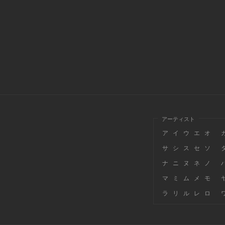
アーティスト
ア
イ
ウ
エ
オ
サ
シ
ス
セ
ソ
ナ
ニ
ヌ
ネ
ノ
マ
ミ
ム
メ
モ
ラ
リ
ル
レ
ロ