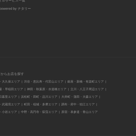
イルサービス一覧
wered by ナタリー
アからお店を探す
・大久保エリア
渋谷・恵比寿・代官山エリア
銀座・新橋・有楽町エリア
場・早稲田エリア
神田・秋葉原・水道橋エリア
立川・八王子周辺エリア
日暮里エリア
浜松町・田町・品川エリア
大井町・蒲田・大森エリア
・武蔵境エリア
町田・稲城・多摩エリア
調布・府中・狛江エリア
・小岩エリア
中野・高円寺・荻窪エリア
原宿・表参道・青山エリア