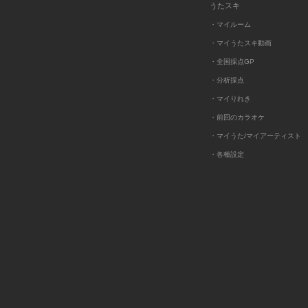
うたスキ
・マイルーム
・マイうたスキ動画
・全国採点GP
・分析採点
・マイりれき
・前回のカラオケ
・マイうた/マイアーティスト
・各種設定