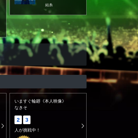
結糸
いますぐ輪廻《本人映像》
なきそ
2
3
人が挑戦中！