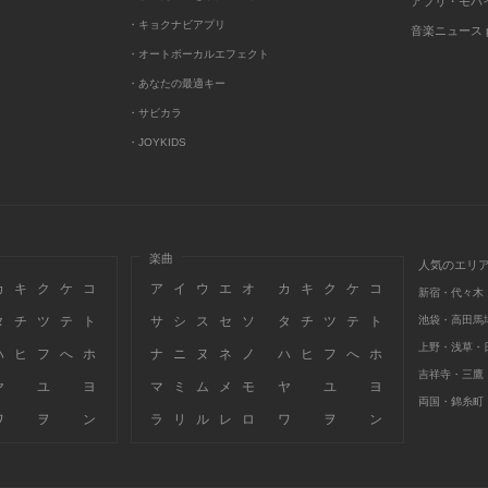
アプリ・モバ
・キョクナビアプリ
音楽ニュース po
・オートボーカルエフェクト
・あなたの最適キー
・サビカラ
・JOYKIDS
楽曲
人気のエリ
カ
キ
ク
ケ
コ
ア
イ
ウ
エ
オ
カ
キ
ク
ケ
コ
新宿・代々木
タ
チ
ツ
テ
ト
サ
シ
ス
セ
ソ
タ
チ
ツ
テ
ト
池袋・高田馬
上野・浅草・
ハ
ヒ
フ
へ
ホ
ナ
ニ
ヌ
ネ
ノ
ハ
ヒ
フ
へ
ホ
吉祥寺・三鷹
ヤ
ユ
ヨ
マ
ミ
ム
メ
モ
ヤ
ユ
ヨ
両国・錦糸町
ワ
ヲ
ン
ラ
リ
ル
レ
ロ
ワ
ヲ
ン