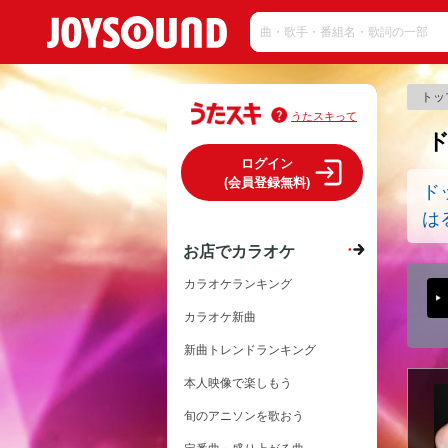
トッ
うたスキって
ログイン
(会員登録無料)
ド
は
お店でカラオケ
カラオケランキング
カラオケ新曲
新曲トレンドランキング
本人映像で楽しもう
旬のアニソンを歌おう