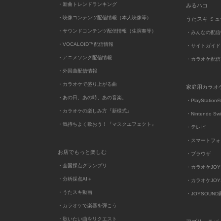
・新曲トレンドランキング
みるハコ
・映像コンテンツ配信情報（本人映像等）
うたスキ ミ
・サウンドコンテンツ配信情報（生演奏等）
・みんなの配信
・VOCALOID™配信情報
・サイトガイド
・アニメソング配信情報
・カラオケ配信
・外国曲配信情報
・カラオケで盛り上がる曲
家庭用カラオ
・あの日、あの時、あの音楽。
・PlayStation®
・カラオケの楽しみ方『新様式』
・Nintendo Sw
・気持ちよく歌おう！『マスクエフェクト』
・テレビ
・スマートフォ
お店でもっと楽しむ
・ブラウザ
・全国採点グランプリ
・カラオケJOYSO
・分析採点AI＋
・カラオケJOYSO
・うたスキ動画
・JOYSOUN
・カラオケで楽器を弾こう
・歌いたい曲をリクエスト