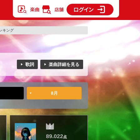
ンキング
歌詞
楽曲詳細を見る
8月
2
89.022
点