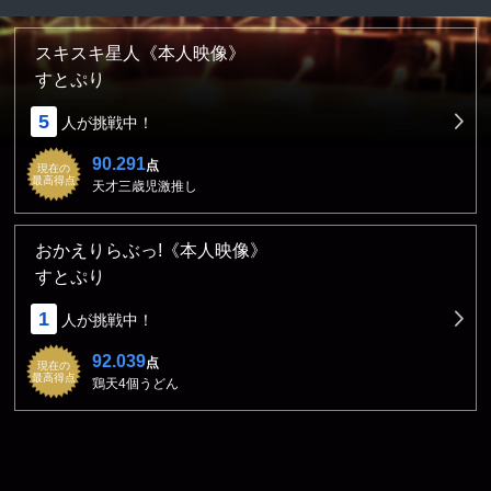
スキスキ星人《本人映像》
すとぷり
5
人が挑戦中！
90.291
点
現在の
最高得点
天才三歳児激推し
おかえりらぶっ!《本人映像》
すとぷり
1
人が挑戦中！
92.039
点
現在の
最高得点
鶏天4個うどん