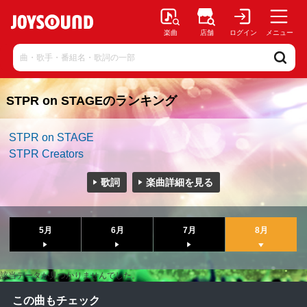
楽曲
店舗
ログイン
メニュー
STPR on STAGEのランキング
STPR on STAGE
STPR Creators
歌詞
楽曲詳細を見る
5月
6月
7月
8月
該当データが見つかりませんでした。
この曲もチェック