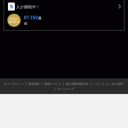
5
人が挑戦中！
87.192
点
現在の
最高得点
綾
サイトポリシー
利用規約
商標について
個人情報保護方針
ヘルプ
よくある質問
サイトマップ
当サイトのすべての文章や画像などの無断転載・引用を禁じま
す。
Copyright XING INC.All Rights Reserved.