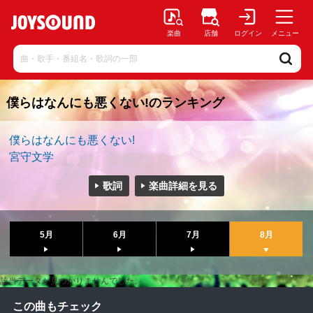
楽曲
店舗
ログイン
メニュー
僕らはなんにも悪くない!のランキング
僕らはなんにも悪くない!
宮守文学
歌詞
楽曲詳細を見る
5月
6月
7月
8月
該当データが見つかりませんでした。
この曲もチェック