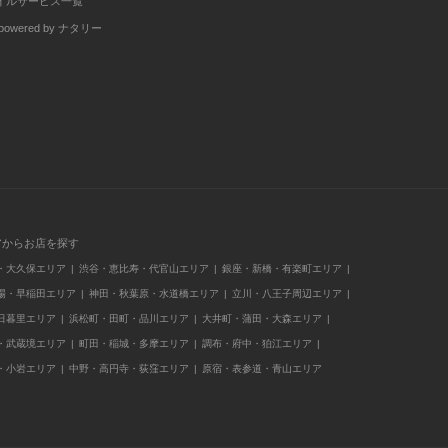
イルサービス一覧
wered by ナタリー
アからお店を探す
・大久保エリア
渋谷・恵比寿・代官山エリア
銀座・新橋・有楽町エリア
場・早稲田エリア
神田・秋葉原・水道橋エリア
立川・八王子周辺エリア
日暮里エリア
浜松町・田町・品川エリア
大井町・蒲田・大森エリア
・武蔵境エリア
町田・稲城・多摩エリア
調布・府中・狛江エリア
・小岩エリア
中野・高円寺・荻窪エリア
原宿・表参道・青山エリア