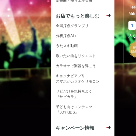
定番曲・盛り上がる曲
He
Mili
お店でもっと楽しむ
1
全国採点グランプリ
人
分析採点AI＋
うたスキ動画
現
最
歌いたい曲をリクエスト
カラオケで楽器を弾こう
キョクナビアプリ
スマホがカラオケリモコン
サビだけを気持ちよく
『サビカラ』
子ども向けコンテンツ
『JOYKIDS』
キャンペーン情報