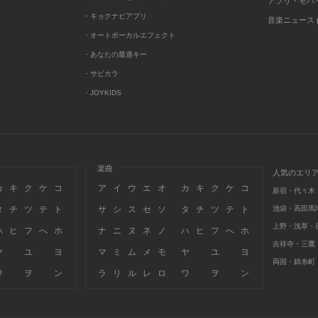
アプリ・モバ
・キョクナビアプリ
音楽ニュース po
・オートボーカルエフェクト
・あなたの最適キー
・サビカラ
・JOYKIDS
楽曲
人気のエリ
カ
キ
ク
ケ
コ
ア
イ
ウ
エ
オ
カ
キ
ク
ケ
コ
新宿・代々木
タ
チ
ツ
テ
ト
サ
シ
ス
セ
ソ
タ
チ
ツ
テ
ト
池袋・高田馬
上野・浅草・
ハ
ヒ
フ
へ
ホ
ナ
ニ
ヌ
ネ
ノ
ハ
ヒ
フ
へ
ホ
吉祥寺・三鷹
ヤ
ユ
ヨ
マ
ミ
ム
メ
モ
ヤ
ユ
ヨ
両国・錦糸町
ワ
ヲ
ン
ラ
リ
ル
レ
ロ
ワ
ヲ
ン