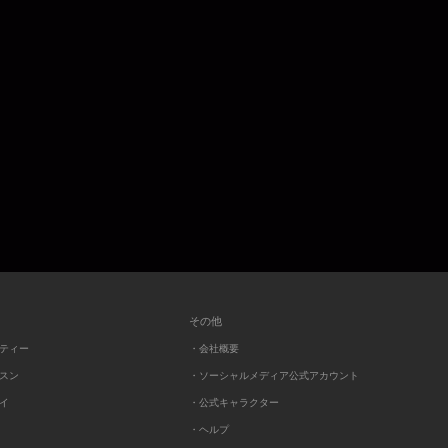
その他
ーティー
・会社概要
ッスン
・ソーシャルメディア公式アカウント
レイ
・公式キャラクター
・ヘルプ