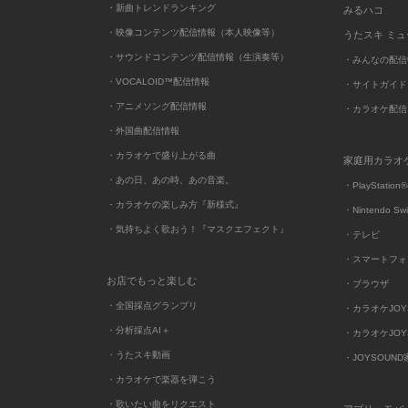
・新曲トレンドランキング
みるハコ
・映像コンテンツ配信情報（本人映像等）
うたスキ ミ
・サウンドコンテンツ配信情報（生演奏等）
・みんなの配信
・VOCALOID™配信情報
・サイトガイド
・アニメソング配信情報
・カラオケ配信
・外国曲配信情報
・カラオケで盛り上がる曲
家庭用カラオ
・あの日、あの時、あの音楽。
・PlayStation®
・カラオケの楽しみ方『新様式』
・Nintendo Sw
・気持ちよく歌おう！『マスクエフェクト』
・テレビ
・スマートフォ
お店でもっと楽しむ
・ブラウザ
・全国採点グランプリ
・カラオケJOYSO
・分析採点AI＋
・カラオケJOYSO
・うたスキ動画
・JOYSOUN
・カラオケで楽器を弾こう
・歌いたい曲をリクエスト