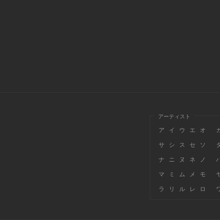
アーティスト
ア
イ
ウ
エ
オ
サ
シ
ス
セ
ソ
ナ
ニ
ヌ
ネ
ノ
マ
ミ
ム
メ
モ
ラ
リ
ル
レ
ロ