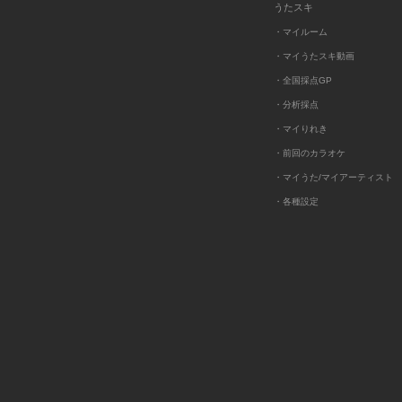
うたスキ
・マイルーム
・マイうたスキ動画
・全国採点GP
・分析採点
・マイりれき
・前回のカラオケ
・マイうた/マイアーティスト
・各種設定