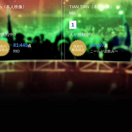
ro《本人映像》
TIAN TIAN《本人映像》
Mili
1
が挑戦中！
人が挑戦中！
81.445
86.907
点
点
在の
現在の
高得点
最高得点
RIO
こーらがぶ飲みー