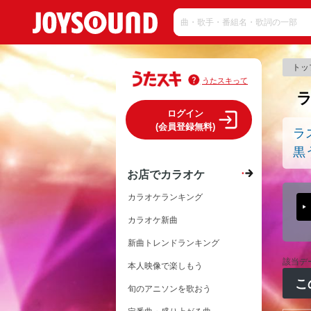
トッ
うたスキって
ログイン
(会員登録無料)
ラ
黒
お店でカラオケ
カラオケランキング
カラオケ新曲
新曲トレンドランキング
該当デ
本人映像で楽しもう
こ
旬のアニソンを歌おう