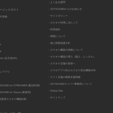
・よくある質問
・JOYSOUNDからのお知らせ
ュージックポスト
・サイトポリシー
中楽曲
・カラオケ利用に当たって
・利用規約
・商標について
・個人情報保護方針
ケ
・カラオケ機器の情報について
4
・カラオケ機器の導入（購入・レンタル）
itch (任天堂HP)
・カラオケ店舗の皆様へ
・スマホアプリ向けカラオケ採点機能SDK
ンアプリ
・ナイト店舗の開業支援情報
・JOYSOUNDライバー事務所について
UND for STREAMER (配信利用)
・Global Site
UND for Steam (家庭用)
・サイトマップ
D家庭用カラオケ機能比較