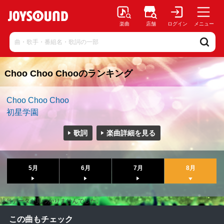
楽曲
店舗
ログイン
メニュー
Choo Choo Chooのランキング
Choo Choo Choo
初星学園
歌詞
楽曲詳細を見る
5月
6月
7月
8月
該当データが見つかりませんでした。
この曲もチェック