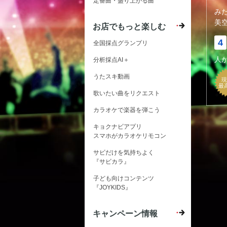
定番曲・盛り上がる曲
み
美
お店でもっと楽しむ
4
全国採点グランプリ
人
分析採点AI＋
うたスキ動画
現
最
歌いたい曲をリクエスト
カラオケで楽器を弾こう
キョクナビアプリ
スマホがカラオケリモコン
サビだけを気持ちよく
『サビカラ』
子ども向けコンテンツ
『JOYKIDS』
キャンペーン情報