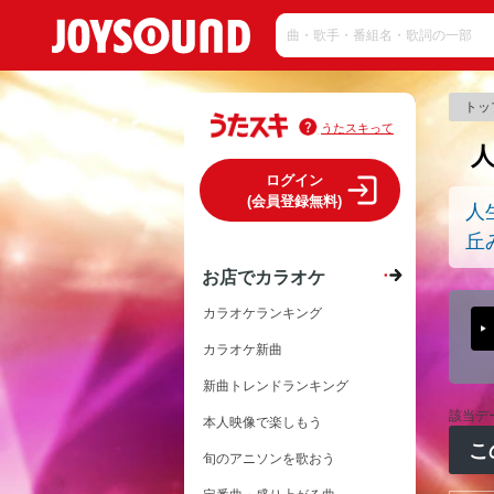
トッ
うたスキって
ログイン
(会員登録無料)
人
丘
お店でカラオケ
カラオケランキング
カラオケ新曲
新曲トレンドランキング
該当デ
本人映像で楽しもう
こ
旬のアニソンを歌おう