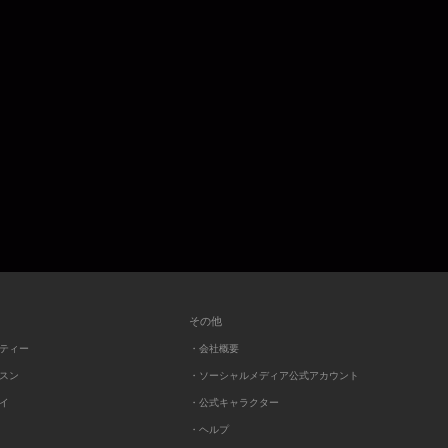
その他
ーティー
・会社概要
ッスン
・ソーシャルメディア公式アカウント
レイ
・公式キャラクター
・ヘルプ