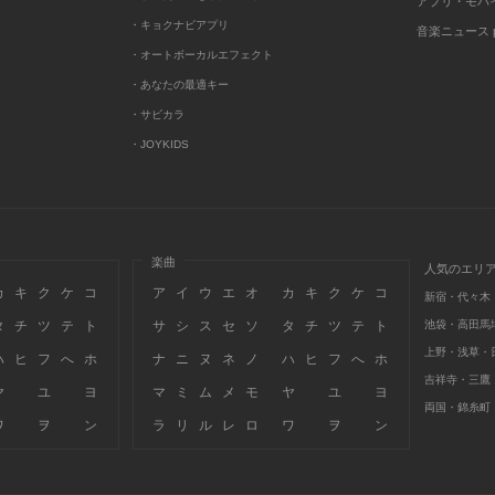
アプリ・モバ
・キョクナビアプリ
音楽ニュース po
・オートボーカルエフェクト
・あなたの最適キー
・サビカラ
・JOYKIDS
楽曲
人気のエリ
カ
キ
ク
ケ
コ
ア
イ
ウ
エ
オ
カ
キ
ク
ケ
コ
新宿・代々木
タ
チ
ツ
テ
ト
サ
シ
ス
セ
ソ
タ
チ
ツ
テ
ト
池袋・高田馬
上野・浅草・
ハ
ヒ
フ
へ
ホ
ナ
ニ
ヌ
ネ
ノ
ハ
ヒ
フ
へ
ホ
吉祥寺・三鷹
ヤ
ユ
ヨ
マ
ミ
ム
メ
モ
ヤ
ユ
ヨ
両国・錦糸町
ワ
ヲ
ン
ラ
リ
ル
レ
ロ
ワ
ヲ
ン