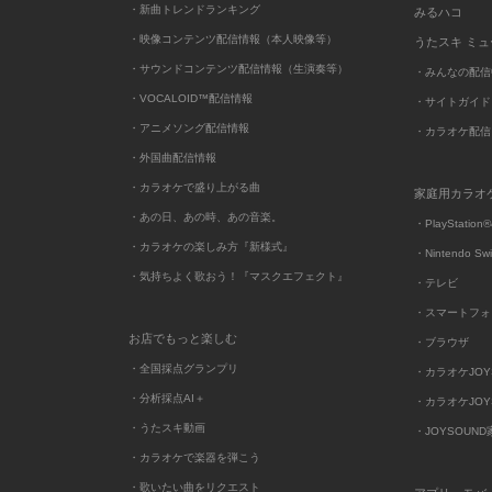
・新曲トレンドランキング
みるハコ
・映像コンテンツ配信情報（本人映像等）
うたスキ ミ
・サウンドコンテンツ配信情報（生演奏等）
・みんなの配信
・VOCALOID™配信情報
・サイトガイド
・アニメソング配信情報
・カラオケ配信
・外国曲配信情報
・カラオケで盛り上がる曲
家庭用カラオ
・あの日、あの時、あの音楽。
・PlayStation®
・カラオケの楽しみ方『新様式』
・Nintendo Sw
・気持ちよく歌おう！『マスクエフェクト』
・テレビ
・スマートフォ
お店でもっと楽しむ
・ブラウザ
・全国採点グランプリ
・カラオケJOYSO
・分析採点AI＋
・カラオケJOYSO
・うたスキ動画
・JOYSOUN
・カラオケで楽器を弾こう
・歌いたい曲をリクエスト