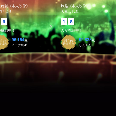
だれ髪《本人映像》
旅路《本人映像》
空ひばり
天童よしみ
6
1
8
が挑戦中！
人が挑戦中！
96.164
92.835
点
点
在の
現在の
高得点
最高得点
ミーナmyk
しんくん