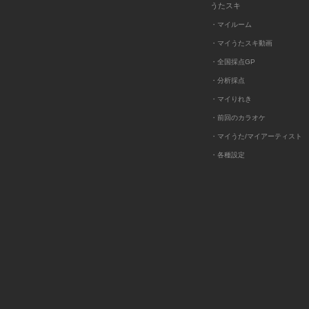
うたスキ
・マイルーム
・マイうたスキ動画
・全国採点GP
・分析採点
・マイりれき
・前回のカラオケ
・マイうた/マイアーティスト
・各種設定