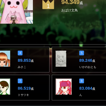
94.349
点
1
おばけ文鳥
4
5
89.853
89.246
点
点
みさこ
いかのおとも
7
8
86.519
83.084
点
点
トサツキ
ん