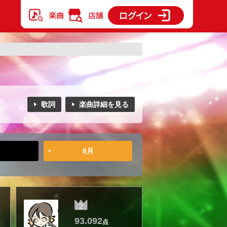
歌詞
楽曲詳細を見る
8月
2
93.092
点