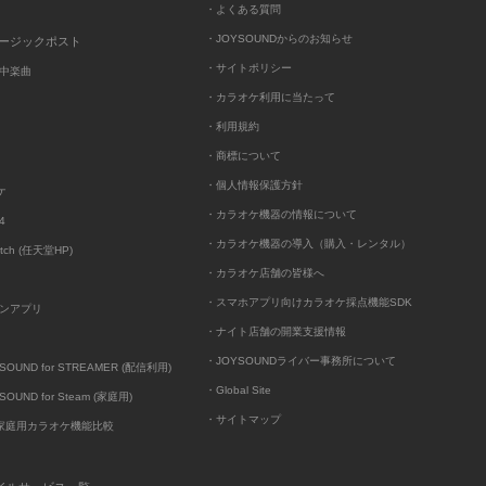
・よくある質問
・JOYSOUNDからのお知らせ
ュージックポスト
・サイトポリシー
中楽曲
・カラオケ利用に当たって
・利用規約
・商標について
・個人情報保護方針
ケ
・カラオケ機器の情報について
4
・カラオケ機器の導入（購入・レンタル）
itch (任天堂HP)
・カラオケ店舗の皆様へ
・スマホアプリ向けカラオケ採点機能SDK
ンアプリ
・ナイト店舗の開業支援情報
・JOYSOUNDライバー事務所について
UND for STREAMER (配信利用)
・Global Site
UND for Steam (家庭用)
・サイトマップ
D家庭用カラオケ機能比較