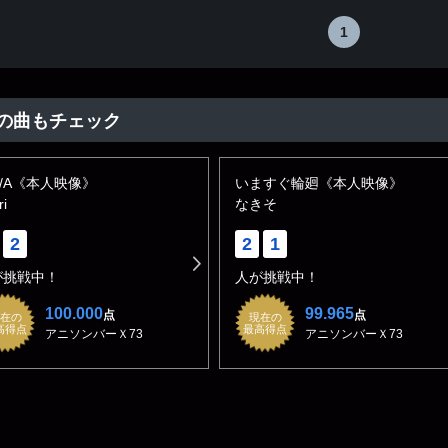
1
の曲もチェック
N/A《本人映像》
いますぐ輪廻《本人映像》
ri
なきそ
2
2
1
が挑戦中！
人が挑戦中！
100.000
99.965
点
点
在の
現在の
高得点
最高得点
アニソンバーＸ73
アニソンバーＸ73