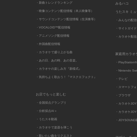
・新曲トレンドランキング
みるハコ
・映像コンテンツ配信情報（本人映像等）
うたスキ ミ
・サウンドコンテンツ配信情報（生演奏等）
・みんなの配信
・VOCALOID™配信情報
・サイトガイド
・アニメソング配信情報
・カラオケ配信
・外国曲配信情報
・カラオケで盛り上がる曲
家庭用カラオ
・あの日、あの時、あの音楽。
・PlayStation®
・カラオケの楽しみ方『新様式』
・Nintendo Sw
・気持ちよく歌おう！『マスクエフェクト』
・テレビ
・スマートフォ
お店でもっと楽しむ
・ブラウザ
・全国採点グランプリ
・カラオケJOYSO
・分析採点AI＋
・カラオケJOYSO
・うたスキ動画
・JOYSOUN
・カラオケで楽器を弾こう
・歌いたい曲をリクエスト