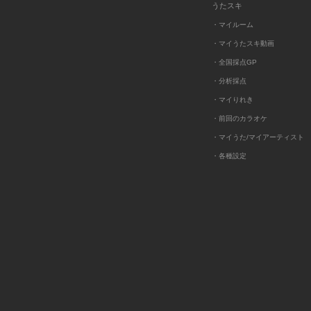
うたスキ
・マイルーム
・マイうたスキ動画
・全国採点GP
・分析採点
・マイりれき
・前回のカラオケ
・マイうた/マイアーティスト
・各種設定