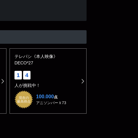
テレパシ《本人映像》
DECO*27
1
4
人が挑戦中！
100.000
点
現在の
最高得点
アニソンバーＸ73