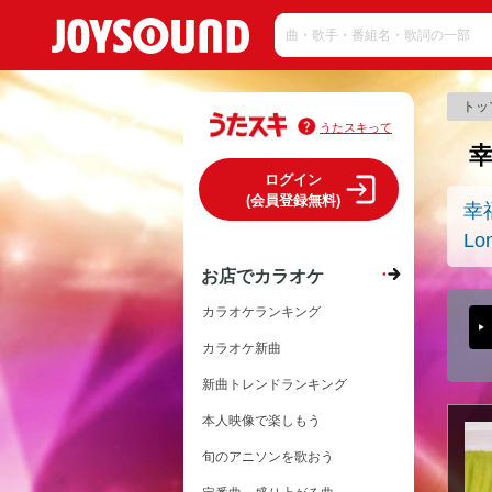
トッ
うたスキって
ログイン
(会員登録無料)
幸
Lo
お店でカラオケ
カラオケランキング
カラオケ新曲
新曲トレンドランキング
本人映像で楽しもう
旬のアニソンを歌おう