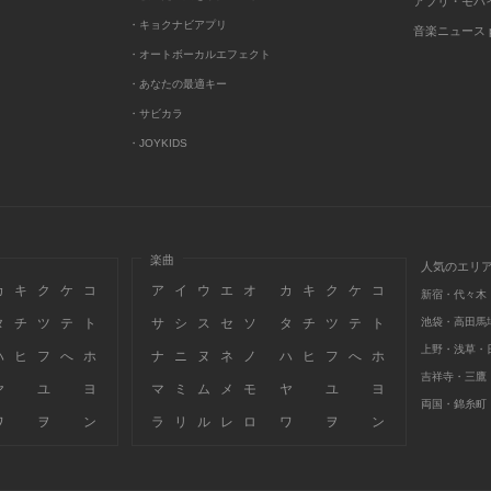
アプリ・モバ
・キョクナビアプリ
音楽ニュース po
・オートボーカルエフェクト
・あなたの最適キー
・サビカラ
・JOYKIDS
楽曲
人気のエリ
カ
キ
ク
ケ
コ
ア
イ
ウ
エ
オ
カ
キ
ク
ケ
コ
新宿・代々木
タ
チ
ツ
テ
ト
サ
シ
ス
セ
ソ
タ
チ
ツ
テ
ト
池袋・高田馬
上野・浅草・
ハ
ヒ
フ
へ
ホ
ナ
ニ
ヌ
ネ
ノ
ハ
ヒ
フ
へ
ホ
吉祥寺・三鷹
ヤ
ユ
ヨ
マ
ミ
ム
メ
モ
ヤ
ユ
ヨ
両国・錦糸町
ワ
ヲ
ン
ラ
リ
ル
レ
ロ
ワ
ヲ
ン