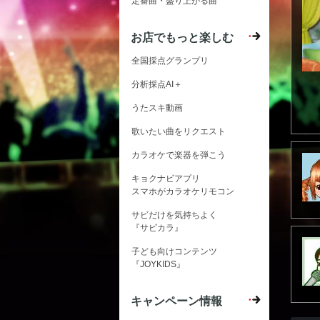
定番曲・盛り上がる曲
お店でもっと楽しむ
全国採点グランプリ
分析採点AI＋
うたスキ動画
歌いたい曲をリクエスト
カラオケで楽器を弾こう
キョクナビアプリ
スマホがカラオケリモコン
サビだけを気持ちよく
『サビカラ』
子ども向けコンテンツ
『JOYKIDS』
キャンペーン情報