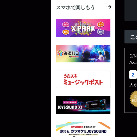
スマホで楽しもう
こ
D/
Aza
2
人
現
最