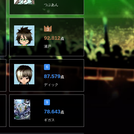
つぶあん
3
92.812
点
瀬戸
6
87.579
点
ディック
9
78.643
点
ギガス