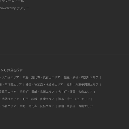
イルサービス一覧
wered by ナタリー
アからお店を探す
・大久保エリア
渋谷・恵比寿・代官山エリア
銀座・新橋・有楽町エリア
場・早稲田エリア
神田・秋葉原・水道橋エリア
立川・八王子周辺エリア
日暮里エリア
浜松町・田町・品川エリア
大井町・蒲田・大森エリア
・武蔵境エリア
町田・稲城・多摩エリア
調布・府中・狛江エリア
・小岩エリア
中野・高円寺・荻窪エリア
原宿・表参道・青山エリア