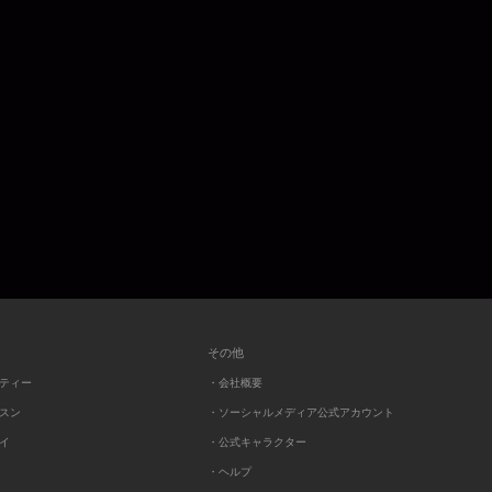
その他
ーティー
・会社概要
ッスン
・ソーシャルメディア公式アカウント
レイ
・公式キャラクター
・ヘルプ