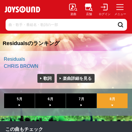
楽曲
店舗
ログイン
メニュー
Residualsのランキング
Residuals
CHRIS BROWN
歌詞
楽曲詳細を見る
5月
6月
7月
8月
該当データが見つかりませんでした。
この曲もチェック