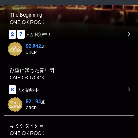
The Beginning
ONE OK ROCK
2
7
人が挑戦中！
92.942
点
現在の
最高得点
CROP
欲望に満ちた青年団
ONE OK ROCK
8
人が挑戦中！
92.194
点
現在の
最高得点
CROP
キミシダイ列車
ONE OK ROCK