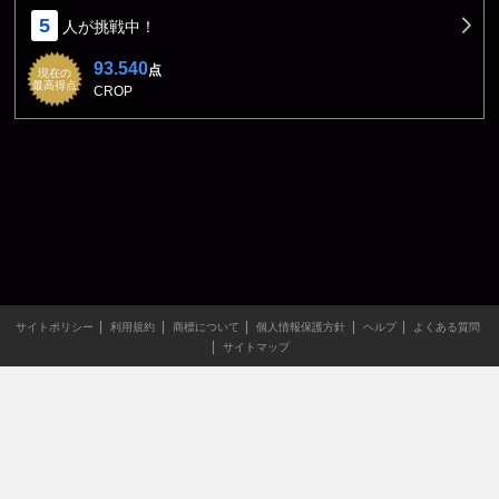
5
人が挑戦中！
93.540
点
現在の
最高得点
CROP
サイトポリシー
利用規約
商標について
個人情報保護方針
ヘルプ
よくある質問
サイトマップ
当サイトのすべての文章や画像などの無断転載・引用を禁じま
す。
Copyright XING INC.All Rights Reserved.