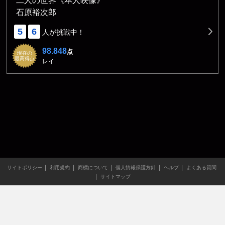
二人の世界《本人映像》
石原裕次郎
5
6
人が挑戦中！
98.848
点
現在の
最高得点
レイ
サイトポリシー
利用規約
商標について
個人情報保護方針
ヘルプ
よくある質問
サイトマップ
当サイトのすべての文章や画像などの無断転載・引用を禁じま
す。
Copyright XING INC.All Rights Reserved.