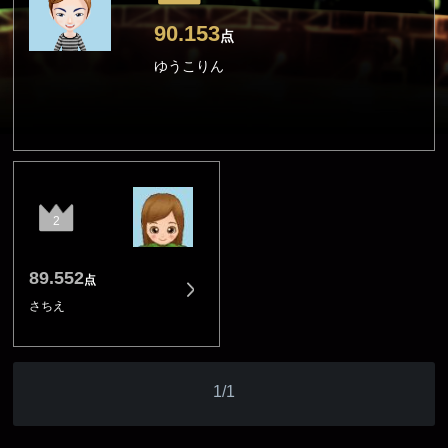
90.153
点
ゆうこりん
2
89.552
点
さちえ
1/1