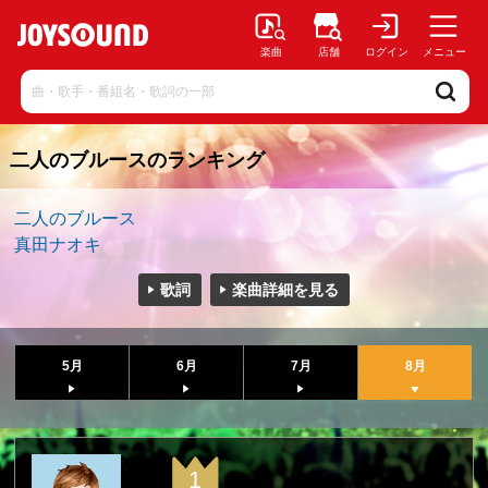
楽曲
店舗
ログイン
メニュー
二人のブルースのランキング
二人のブルース
真田ナオキ
歌詞
楽曲詳細を見る
5月
6月
7月
8月
1