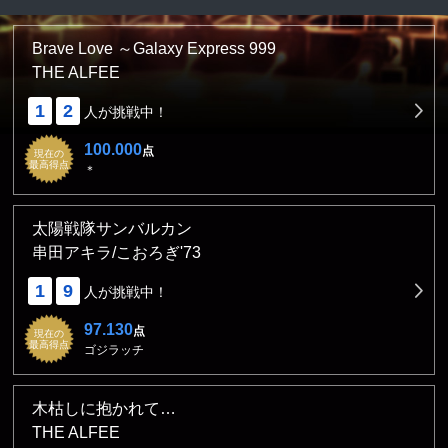
Brave Love ～Galaxy Express 999
THE ALFEE
1
2
人が挑戦中！
100.000
点
現在の
最高得点
＊
太陽戦隊サンバルカン
串田アキラ/こおろぎ'73
1
9
人が挑戦中！
97.130
点
現在の
最高得点
ゴジラッチ
木枯しに抱かれて…
THE ALFEE