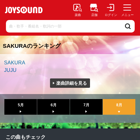
楽曲
店舗
ログイン
メニュー
SAKURAのランキング
SAKURA
JUJU
楽曲詳細を見る
5月
6月
7月
8月
該当データが見つかりませんでした。
この曲もチェック