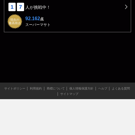
1
7
人が挑戦中！
92.162
点
現在の
最高得点
スーパーマサト
サイトポリシー
利用規約
商標について
個人情報保護方針
ヘルプ
よくある質問
サイトマップ
当サイトのすべての文章や画像などの無断転載・引用を禁じま
す。
Copyright XING INC.All Rights Reserved.