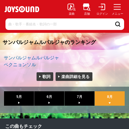
楽曲
店舗
ログイン
メニュー
サンパルジャムルパルジャのランキング
サンパルジャムルパルジャ
ペクニョンソル
歌詞
楽曲詳細を見る
5月
6月
7月
8月
該当データが見つかりませんでした。
この曲もチェック