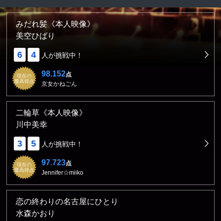
みだれ髪《本人映像》
美空ひばり
6
4
人が挑戦中！
98.152
点
現在の
最高得点
京女かねごん
二輪草《本人映像》
川中美幸
3
5
人が挑戦中！
97.723
点
現在の
最高得点
Jennifer☆miiko
恋の終わりの名古屋にひとり
水森かおり