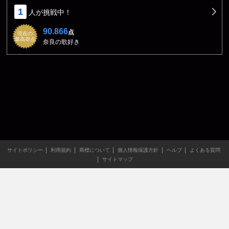
1
人が挑戦中！
90.866
点
現在の
最高得点
奈良の歌好き
サイトポリシー
利用規約
商標について
個人情報保護方針
ヘルプ
よくある質問
サイトマップ
当サイトのすべての文章や画像などの無断転載・引用を禁じま
す。
Copyright XING INC.All Rights Reserved.