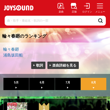
楽曲
店舗
ログイン
メニュー
輪々春廻のランキング
輪々春廻
浦島坂田船
歌詞
楽曲詳細を見る
5月
6月
7月
8月
1