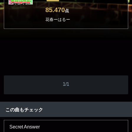
85.470
点
花春ーはるー
1/1
この曲もチェック
Secret Answer