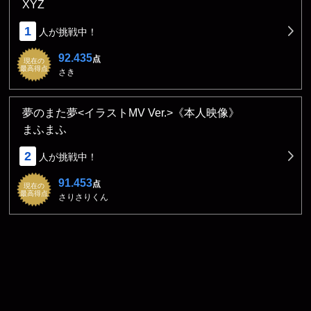
XYZ
1
人が挑戦中！
92.435
点
現在の
最高得点
さき
夢のまた夢<イラストMV Ver.>《本人映像》
まふまふ
2
人が挑戦中！
91.453
点
現在の
最高得点
さりさりくん