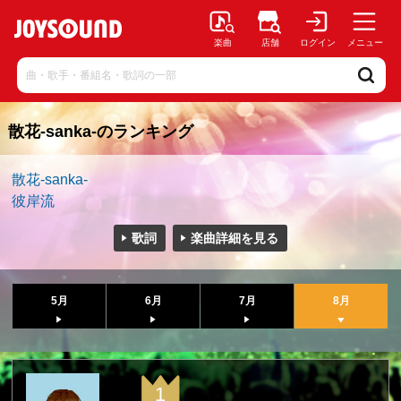
楽曲
店舗
ログイン
メニュー
散花-sanka-のランキング
散花-sanka-
彼岸流
歌詞
楽曲詳細を見る
5月
6月
7月
8月
1