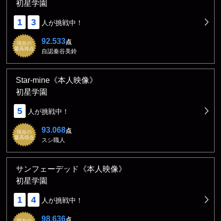
初星学園
1
3
人が挑戦中！
92.533
点
現在の
最高得点
自認秦谷美鈴
Star-mine《本人映像》
初星学園
5
人が挑戦中！
93.068
点
現在の
最高得点
スシ職人
サンフェーデッド《本人映像》
初星学園
1
4
人が挑戦中！
98.636
点
現在の